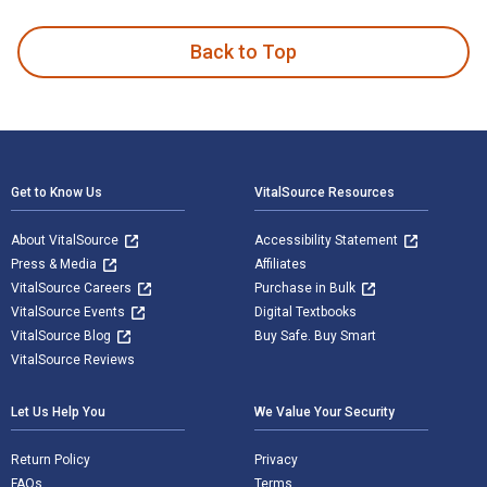
Back to Top
Footer Navigation
Get to Know Us
VitalSource Resources
About VitalSource
Accessibility Statement
Press & Media
Affiliates
VitalSource Careers
Purchase in Bulk
VitalSource Events
Digital Textbooks
VitalSource Blog
Buy Safe. Buy Smart
VitalSource Reviews
Let Us Help You
We Value Your Security
Return Policy
Privacy
FAQs
Terms