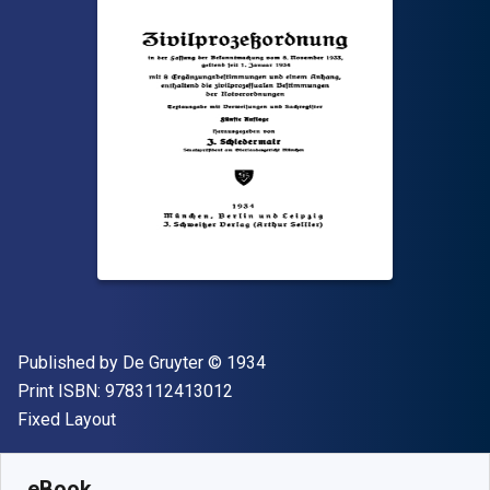
Publisher
Copyright
Published by
De Gruyter
© 1934
"ISBN-13 9783112413012"
Print ISBN:
9783112413012
Format
Fixed Layout
Available from
₹
13454.22
INR
SKU:
9783112413029
eBook