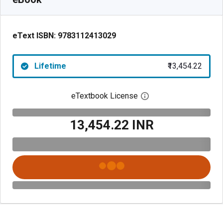
eText ISBN:
9783112413029
Lifetime
₹13,454.22
eTextbook License
Open digital license 
₹13,454.22 INR