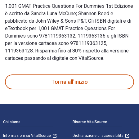
1,001 GMAT Practice Questions For Dummies 1st Edizione
è scritto da Sandra Luna McCune; Shannon Reed e
pubblicato da John Wiley & Sons P&T. Gli ISBN digitali e di
eTextbook per 1,001 GMAT Practice Questions For
Dummies sono 9781119363132, 1119363136 e gli ISBN
per la versione cartacea sono 9781119363125,
1119363128. Risparmia fino al 80% rispetto alla versione
cartacea passando al digitale con VitalSource.
1,001 GMAT Practice Questions For Dummies 1st Edizione è sc
Torna all'inizio
Navigazione a piè di pagina
Chi siamo
Risorse VitalSource
Informazioni su VitalSource
Dichiarazione di accessibilità