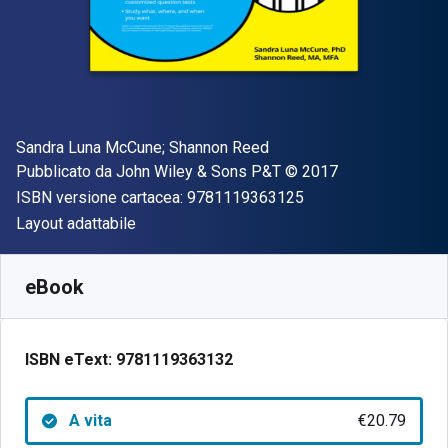
Autore(i)
Sandra Luna McCune; Shannon Reed
Editore
Copyright
Pubblicato da
John Wiley & Sons P&T
© 2017
"ISBN-13 97811193
ISBN versione cartacea:
9781119363125
Formato
Layout adattabile
Disponibile da
€
20.79
EUR
SKU:
9781119363132
eBook
ISBN eText:
9781119363132
A vita
€20.79