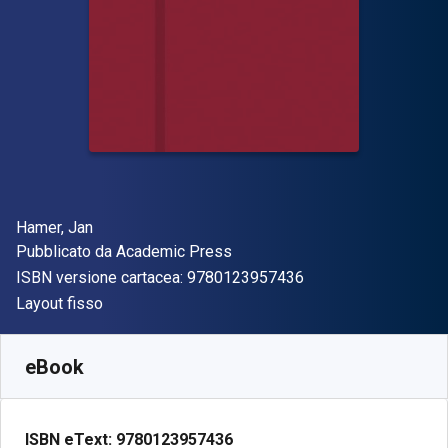
Autore(i)
Hamer, Jan
Editore
Pubblicato da
Academic Press
"ISBN-13 97801239
ISBN versione cartacea:
9780123957436
Formato
Layout fisso
Disponibile da
€
54.03
EUR
SKU:
9780123957436
eBook
ISBN eText:
9780123957436