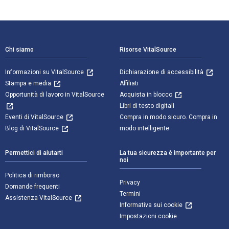
Navigazione a piè di pagina
Chi siamo
Risorse VitalSource
Informazioni su VitalSource
Dichiarazione di accessibilità
Stampa e media
Affiliati
Opportunità di lavoro in VitalSource
Acquista in blocco
Libri di testo digitali
Eventi di VitalSource
Compra in modo sicuro. Compra in
Blog di VitalSource
modo intelligente
Permettici di aiutarti
La tua sicurezza è importante per
noi
Politica di rimborso
Privacy
Domande frequenti
Termini
Assistenza VitalSource
Informativa sui cookie
Impostazioni cookie