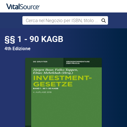
Cerca nel Negozio per ISBN, titolo o autore
Cerca
Passa al contenuto principale
§§ 1 - 90 KAGB
4th Edizione