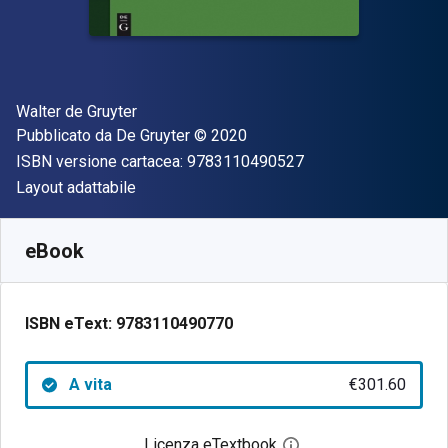
Autore(i)
Walter de Gruyter
Editore
Copyright
Pubblicato da
De Gruyter
© 2020
"ISBN-13 97831104
ISBN versione cartacea:
9783110490527
Formato
Layout adattabile
Disponibile da
€
301.60
EUR
SKU:
9783110490770
eBook
ISBN eText:
9783110490770
A vita
€301.60
Licenza eTextbook
Apri la finestra di dia