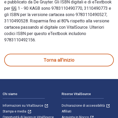
e pubblicato da De Gruyter. Gli ISBN digitali e di eTextbook
per §§ 1 - 90 KAGB sono 9783110490770, 3110490773 e
gli ISBN per la versione cartacea sono 9783110490527,
3110490528. Risparmia fino al 80% rispetto alla versione
cartacea passando al digitale con VitalSource. Ulteriori
codici ISBN per questo eTextbook includono
9783110492156.
§§ 1 - 90 KAGB 4th Edizione è scritto da Walter de Gruyter e
Torna all'inizio
Navigazione a piè di pagina
Chi siamo
Risorse VitalSource
Informazioni su VitalSource
Dichiarazione di accessibilità
Stampa e media
Affiliati
Opportunità di lavoro in VitalSource
Acquista in blocco