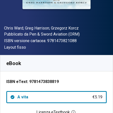
Autore(i)
Chris Ward; Greg Harrison; Grzegorz Korcz
Editore
Pubblicato da
Pen & Sword Aviation (ORM)
"ISBN-13 97814738
ISBN versione cartacea:
9781473821088
Formato
Layout fisso
Disponibile da
€
5.19
EUR
SKU:
9781473838819
eBook
ISBN eText:
9781473838819
A vita
€5.19
Licenza eTextbook
Apri la finestra di dia