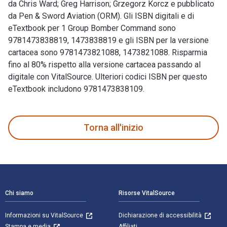
da Chris Ward; Greg Harrison; Grzegorz Korcz e pubblicato
da Pen & Sword Aviation (ORM). Gli ISBN digitali e di
eTextbook per 1 Group Bomber Command sono
9781473838819, 1473838819 e gli ISBN per la versione
cartacea sono 9781473821088, 1473821088. Risparmia
fino al 80% rispetto alla versione cartacea passando al
digitale con VitalSource. Ulteriori codici ISBN per questo
eTextbook includono 9781473838109.
1 Group Bomber Command: An Operational Record è scritto da 
Torna all'inizio
Navigazione a piè di pagina
Chi siamo
Risorse VitalSource
Informazioni su VitalSource
Dichiarazione di accessibilità
Stampa e media
Affiliati