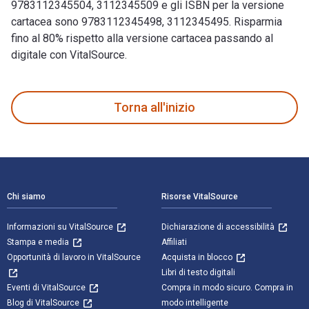
9783112345504, 3112345509 e gli ISBN per la versione
cartacea sono 9783112345498, 3112345495. Risparmia
fino al 80% rispetto alla versione cartacea passando al
digitale con VitalSource.
1. Januar 1932 1st Edizione e pubblicato da De Gruyter. Gli 
Torna all'inizio
Navigazione a piè di pagina
Chi siamo
Risorse VitalSource
Informazioni su VitalSource
Dichiarazione di accessibilità
Stampa e media
Affiliati
Opportunità di lavoro in VitalSource
Acquista in blocco
Libri di testo digitali
Eventi di VitalSource
Compra in modo sicuro. Compra in
Blog di VitalSource
modo intelligente