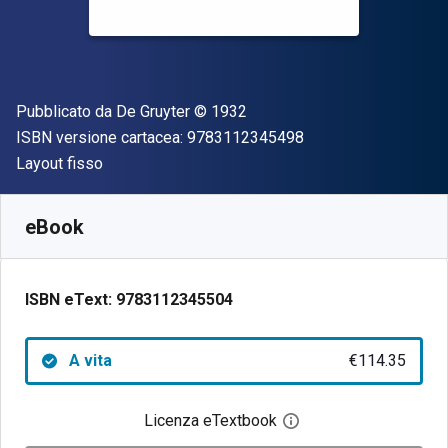
Editore
Copyright
Pubblicato da
De Gruyter
© 1932
"ISBN-13 97831123
ISBN versione cartacea:
9783112345498
Formato
Layout fisso
Disponibile da
€
114.35
EUR
SKU:
9783112345504
eBook
ISBN eText:
9783112345504
A vita
€114.35
Licenza eTextbook
Apri la finestra di dia