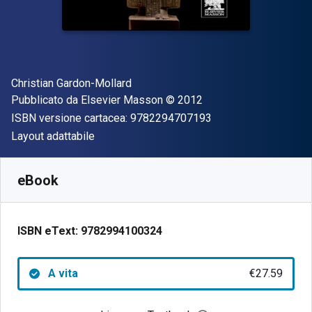
Autore(i)
Christian Gardon-Mollard
Editore
Copyright
Pubblicato da
Elsevier Masson
© 2012
"ISBN-13 97822947
ISBN versione cartacea:
9782294707193
Formato
Layout adattabile
Disponibile da
€
27.59
EUR
SKU:
9782994100324
eBook
ISBN eText:
9782994100324
A vita
€27.59