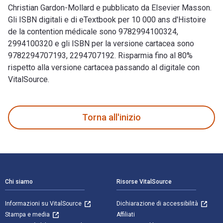
Christian Gardon-Mollard e pubblicato da Elsevier Masson.
Gli ISBN digitali e di eTextbook per 10 000 ans d'Histoire
de la contention médicale sono 9782994100324,
2994100320 e gli ISBN per la versione cartacea sono
9782294707193, 2294707192. Risparmia fino al 80%
rispetto alla versione cartacea passando al digitale con
VitalSource.
10 000 ans d'Histoire de la contention médicale è scritto da
Torna all'inizio
Navigazione a piè di pagina
Chi siamo
Risorse VitalSource
Informazioni su VitalSource
Dichiarazione di accessibilità
Stampa e media
Affiliati