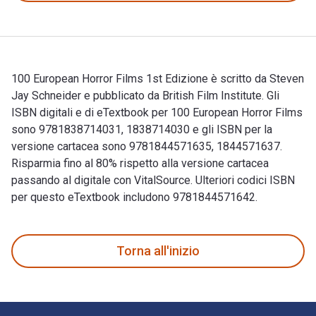
100 European Horror Films 1st Edizione è scritto da Steven
Jay Schneider e pubblicato da British Film Institute. Gli
ISBN digitali e di eTextbook per 100 European Horror Films
sono 9781838714031, 1838714030 e gli ISBN per la
versione cartacea sono 9781844571635, 1844571637.
Risparmia fino al 80% rispetto alla versione cartacea
passando al digitale con VitalSource. Ulteriori codici ISBN
per questo eTextbook includono 9781844571642.
100 European Horror Films 1st Edizione è scritto da Steven J
Torna all'inizio
Navigazione a piè di pagina