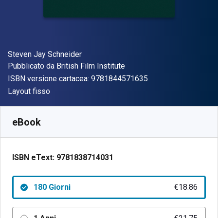
Autore(i)
Steven Jay Schneider
Editore
Pubblicato da
British Film Institute
"ISBN-13 97818445
ISBN versione cartacea:
9781844571635
Formato
Layout fisso
Disponibile da
€
18.86
EUR
SKU:
9781838714031R180
eBook
ISBN eText:
9781838714031
180 Giorni
€18.86