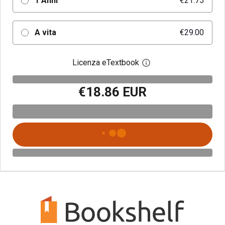
1 Anni
€21.75
A vita
€29.00
Licenza eTextbook
Apri la finestra di dia
€18.86 EUR