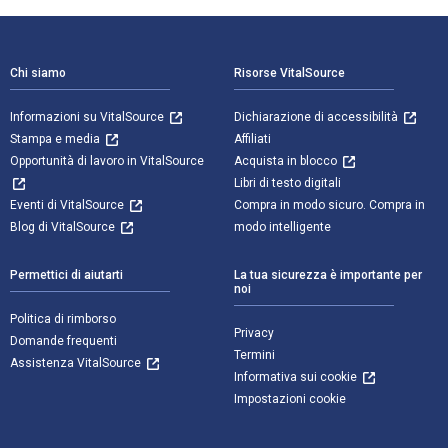
Navigazione a piè di pagina
Chi siamo
Risorse VitalSource
Informazioni su VitalSource
Dichiarazione di accessibilità
Stampa e media
Affiliati
Opportunità di lavoro in VitalSource
Acquista in blocco
Libri di testo digitali
Eventi di VitalSource
Compra in modo sicuro. Compra in
Blog di VitalSource
modo intelligente
Permettici di aiutarti
La tua sicurezza è importante per
noi
Politica di rimborso
Privacy
Domande frequenti
Termini
Assistenza VitalSource
Informativa sui cookie
Impostazioni cookie