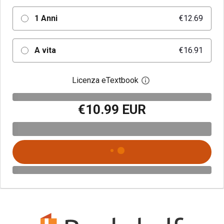
1 Anni
€12.69
A vita
€16.91
Licenza eTextbook
Apri la finestra di dia
€10.99 EUR