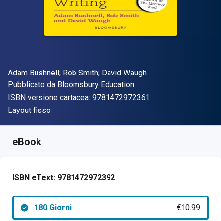
Autore(i)
Adam Bushnell; Rob Smith; David Waugh
Editore
Pubblicato da
Bloomsbury Education
"ISBN-13 97814729
ISBN versione cartacea:
9781472972361
Formato
Layout fisso
Disponibile da
€
10.99
EUR
SKU:
9781472972392R180
eBook
ISBN eText:
9781472972392
180 Giorni
€10.99