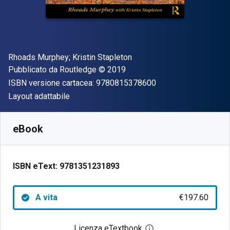
Autore(i)
Rhoads Murphey; Kristin Stapleton
Editore
Copyright
Pubblicato da
Routledge
© 2019
"ISBN-13 97808153
ISBN versione cartacea:
9780815378600
Formato
Layout adattabile
Disponibile da
€
197.60
EUR
SKU:
9781351231893
eBook
ISBN eText:
9781351231893
A vita
€197.60
Licenza eTextbook
Apri la finestra di dia