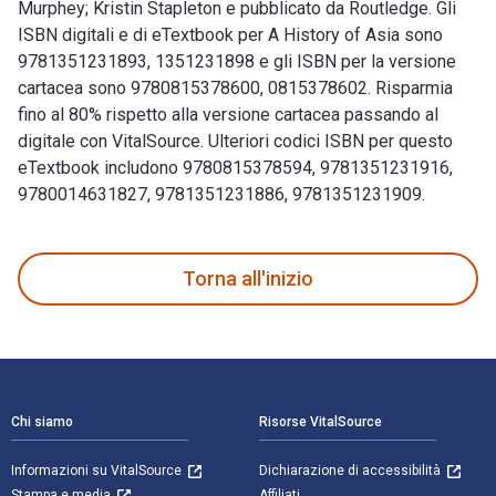
Murphey; Kristin Stapleton e pubblicato da Routledge. Gli
ISBN digitali e di eTextbook per A History of Asia sono
9781351231893, 1351231898 e gli ISBN per la versione
cartacea sono 9780815378600, 0815378602. Risparmia
fino al 80% rispetto alla versione cartacea passando al
digitale con VitalSource. Ulteriori codici ISBN per questo
eTextbook includono 9780815378594, 9781351231916,
9780014631827, 9781351231886, 9781351231909.
A History of Asia 8th Edizione è scritto da Rhoads Murphey;
Torna all'inizio
Navigazione a piè di pagina
Chi siamo
Risorse VitalSource
Informazioni su VitalSource
Dichiarazione di accessibilità
Stampa e media
Affiliati