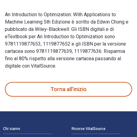
An Introduction to Optimization: With Applications to
Machine Learning 5th Edizione è scritto da Edwin Chong e
pubblicato da Wiley-Blackwell. Gli ISBN digitali e di
eTextbook per An Introduction to Optimization sono
9781119877653, 1119877652 e gli ISBN per la versione
cartacea sono 9781119877639, 1119877636. Risparmia
fino al 80% rispetto alla versione cartacea passando al
digitale con VitalSource.
An Introduction to Optimization: With Applications to Machin
Torna all'inizio
Navigazione a piè di pagina
Chi siamo
Risorse VitalSource