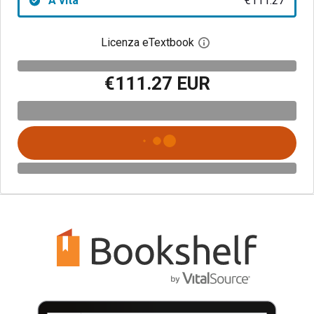
A vita
€111.27
Licenza eTextbook
Apri la finestra di dia
€111.27 EUR