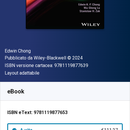
Autore(i)
Edwin Chong
Editore
Copyright
Pubblicato da
Wiley-Blackwell
© 2024
"ISBN-13 97811198
ISBN versione cartacea:
9781119877639
Formato
Layout adattabile
Disponibile da
€
111.27
EUR
SKU:
9781119877653
eBook
ISBN eText:
9781119877653