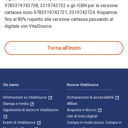
9783319743738, 3319743732 e gli ISBN per la versione
cartacea sono 9783319743721, 3319743724. Risparmia
fino al 80% rispetto alla versione cartacea passando al
digitale con VitalSource.
Astronautics: The Physics of Space Flight 3rd Edizione è scri
Torna all'inizio
Navigazione a piè di pagina
Chi siamo
Risorse VitalSource
Informazioni su VitalSource
Dichiarazione di accessibilità
Stampa e media
Affiliati
Opportunità di lavoro in VitalSource
Acquista in blocco
Libri di testo digitali
Eventi di VitalSource
Compra in modo sicuro. Compra in