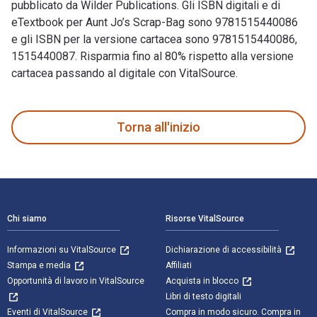
pubblicato da Wilder Publications. Gli ISBN digitali e di
eTextbook per Aunt Jo’s Scrap-Bag sono 9781515440086
e gli ISBN per la versione cartacea sono 9781515440086,
1515440087. Risparmia fino al 80% rispetto alla versione
cartacea passando al digitale con VitalSource.
Aunt Jo’s Scrap-Bag: Vol. 6 è scritto da Louisa May Alcott e 
Torna all'inizio
Navigazione a piè di pagina
Chi siamo
Risorse VitalSource
Informazioni su VitalSource
Dichiarazione di accessibilità
Stampa e media
Affiliati
Opportunità di lavoro in VitalSource
Acquista in blocco
Libri di testo digitali
Eventi di VitalSource
Compra in modo sicuro. Compra in