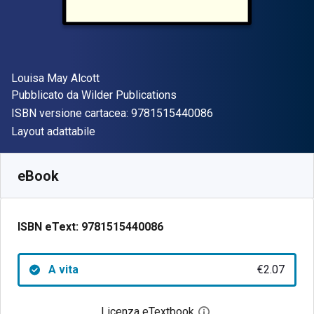
Autore(i)
Louisa May Alcott
Editore
Pubblicato da
Wilder Publications
"ISBN-13 97815154
ISBN versione cartacea:
9781515440086
Formato
Layout adattabile
Disponibile da
€
2.07
EUR
SKU:
9781515440086
eBook
ISBN eText:
9781515440086
A vita
€2.07
Licenza eTextbook
Apri la finestra di dia