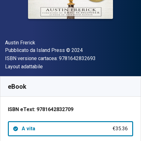
Autore(i)
Austin Frerick
Editore
Copyright
Pubblicato da
Island Press
© 2024
"ISBN-13 97816428
ISBN versione cartacea:
9781642832693
Formato
Layout adattabile
Disponibile da
€
35.36
EUR
SKU:
9781642832709
eBook
ISBN eText:
9781642832709
A vita
€35.36