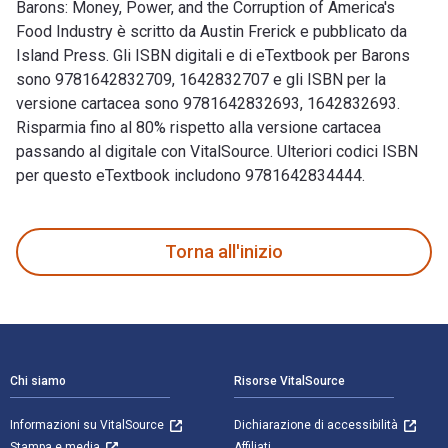
Barons: Money, Power, and the Corruption of America's
Food Industry è scritto da Austin Frerick e pubblicato da
Island Press. Gli ISBN digitali e di eTextbook per Barons
sono 9781642832709, 1642832707 e gli ISBN per la
versione cartacea sono 9781642832693, 1642832693.
Risparmia fino al 80% rispetto alla versione cartacea
passando al digitale con VitalSource. Ulteriori codici ISBN
per questo eTextbook includono 9781642834444.
Barons: Money, Power, and the Corruption of America's Food I
Torna all'inizio
Navigazione a piè di pagina
Chi siamo
Risorse VitalSource
Informazioni su VitalSource
Dichiarazione di accessibilità
Stampa e media
Affiliati