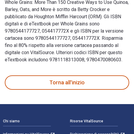
Whole Grains: More Than 150 Creative Ways to Use Quinoa,
Barley, Oats, and More è scritto da Betty Crocker e
pubblicato da Houghton Mifflin Harcourt (ORM). Gli ISBN
digitali e di eTextbook per Whole Grains sono
9780544177727, 054417772X e gli ISBN per la versione
cartacea sono 9780544177727, 054417772X. Risparmia
fino al 80% rispetto alla versione cartacea passando al
digitale con VitalSource. Ulteriori codici ISBN per questo
eTextbook includono 9781118313008, 9780470080603.
Whole Grains: More Than 150 Creative Ways to Use Quinoa, Ba
Torna all'inizio
Navigazione a piè di pagina
Chi siamo
Risorse VitalSource