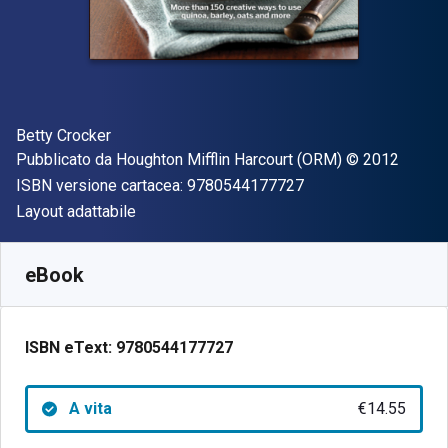
Autore(i)
Betty Crocker
Editore
Copyright
Pubblicato da
Houghton Mifflin Harcourt (ORM)
© 2012
"ISBN-13 97805441
ISBN versione cartacea:
9780544177727
Formato
Layout adattabile
Disponibile da
€
14.55
EUR
SKU:
9780544177727
eBook
ISBN eText:
9780544177727
A vita
€14.55