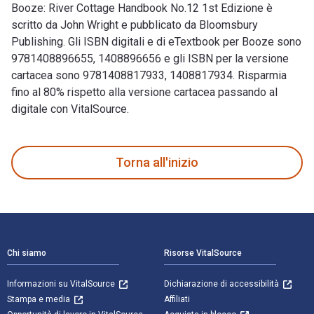
Booze: River Cottage Handbook No.12 1st Edizione è
scritto da John Wright e pubblicato da Bloomsbury
Publishing. Gli ISBN digitali e di eTextbook per Booze sono
9781408896655, 1408896656 e gli ISBN per la versione
cartacea sono 9781408817933, 1408817934. Risparmia
fino al 80% rispetto alla versione cartacea passando al
digitale con VitalSource.
Booze: River Cottage Handbook No.12 1st Edizione è scritto 
Torna all'inizio
Navigazione a piè di pagina
Chi siamo
Risorse VitalSource
Informazioni su VitalSource
Dichiarazione di accessibilità
Stampa e media
Affiliati