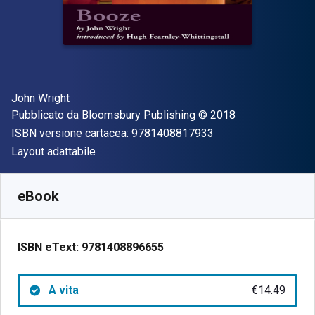
Autore(i)
John Wright
Editore
Copyright
Pubblicato da
Bloomsbury Publishing
© 2018
"ISBN-13 97814088
ISBN versione cartacea:
9781408817933
Formato
Layout adattabile
Disponibile da
€
14.49
EUR
SKU:
9781408896655
eBook
ISBN eText:
9781408896655
A vita
€14.49