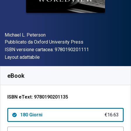
Autore(i)
Michael L. Peterson
Editore
Pubblicato da
Oxford University Press
"ISBN-13 97801902
ISBN versione cartacea:
9780190201111
Formato
Layout adattabile
Disponibile da
€
16.63
EUR
SKU:
9780190201135R180
eBook
ISBN eText:
9780190201135
180 Giorni
€16.63