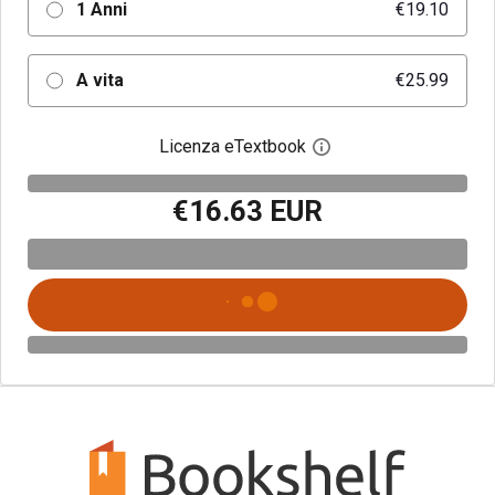
1 Anni
€19.10
A vita
€25.99
Licenza eTextbook
Apri la finestra di dia
€16.63 EUR