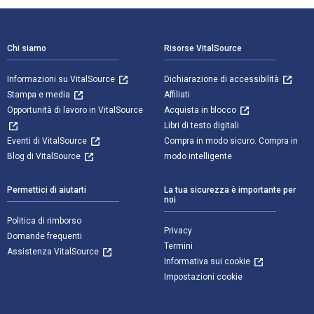
Navigazione a piè di pagina
Chi siamo
Risorse VitalSource
Informazioni su VitalSource
Dichiarazione di accessibilità
Stampa e media
Affiliati
Opportunità di lavoro in VitalSource
Acquista in blocco
Libri di testo digitali
Eventi di VitalSource
Compra in modo sicuro. Compra in
Blog di VitalSource
modo intelligente
Permettici di aiutarti
La tua sicurezza è importante per
noi
Politica di rimborso
Privacy
Domande frequenti
Termini
Assistenza VitalSource
Informativa sui cookie
Impostazioni cookie