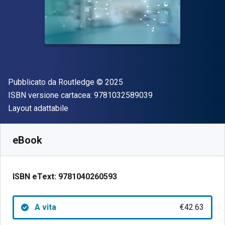
Editore
Copyright
Pubblicato da
Routledge
© 2025
"ISBN-13 97810325
ISBN versione cartacea:
9781032589039
Formato
Layout adattabile
Disponibile da
€
42.63
EUR
SKU:
9781040260593
eBook
ISBN eText:
9781040260593
A vita
€42.63