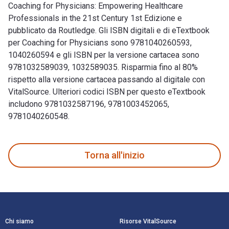
Coaching for Physicians: Empowering Healthcare
Professionals in the 21st Century 1st Edizione e
pubblicato da Routledge. Gli ISBN digitali e di eTextbook
per Coaching for Physicians sono 9781040260593,
1040260594 e gli ISBN per la versione cartacea sono
9781032589039, 1032589035. Risparmia fino al 80%
rispetto alla versione cartacea passando al digitale con
VitalSource. Ulteriori codici ISBN per questo eTextbook
includono 9781032587196, 9781003452065,
9781040260548.
Coaching for Physicians: Empowering Healthcare Professional
Torna all'inizio
Navigazione a piè di pagina
Chi siamo
Risorse VitalSource