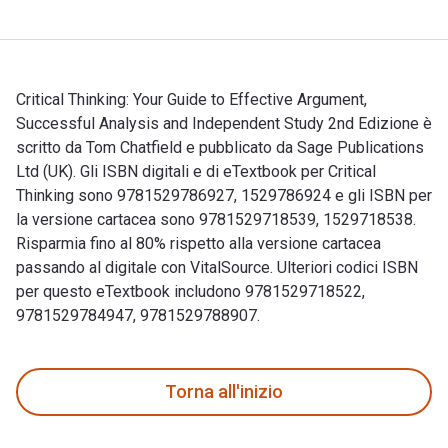
Critical Thinking: Your Guide to Effective Argument,
Successful Analysis and Independent Study 2nd Edizione è
scritto da Tom Chatfield e pubblicato da Sage Publications
Ltd (UK). Gli ISBN digitali e di eTextbook per Critical
Thinking sono 9781529786927, 1529786924 e gli ISBN per
la versione cartacea sono 9781529718539, 1529718538.
Risparmia fino al 80% rispetto alla versione cartacea
passando al digitale con VitalSource. Ulteriori codici ISBN
per questo eTextbook includono 9781529718522,
9781529784947, 9781529788907.
Critical Thinking: Your Guide to Effective Argument, Success
Torna all'inizio