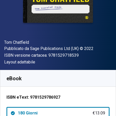
Autore(i)
Tom Chatfield
Editore
Copyright
Pubblicato da
Sage Publications Ltd (UK)
© 2022
"ISBN-13 97815297
ISBN versione cartacea:
9781529718539
Formato
Layout adattabile
Disponibile da
€
13.09
EUR
SKU:
9781529786927R180
eBook
ISBN eText:
9781529786927
180 Giorni
€13.09