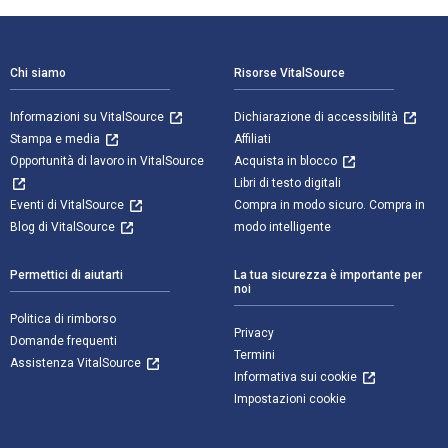
Navigazione a piè di pagina
Chi siamo
Risorse VitalSource
Informazioni su VitalSource
Dichiarazione di accessibilità
Stampa e media
Affiliati
Opportunità di lavoro in VitalSource
Acquista in blocco
Libri di testo digitali
Eventi di VitalSource
Compra in modo sicuro. Compra in
Blog di VitalSource
modo intelligente
Permettici di aiutarti
La tua sicurezza è importante per
noi
Politica di rimborso
Privacy
Domande frequenti
Termini
Assistenza VitalSource
Informativa sui cookie
Impostazioni cookie