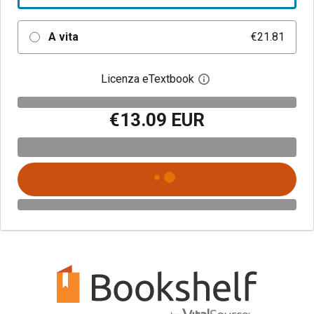
A vita
€21.81
Licenza eTextbook
Apri la finestra di dia
€13.09 EUR