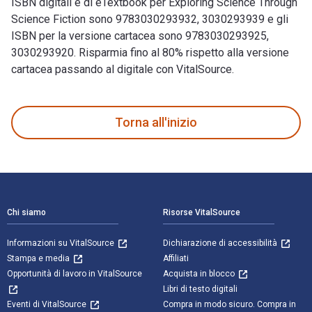
ISBN digitali e di eTextbook per Exploring Science Through
Science Fiction sono 9783030293932, 3030293939 e gli
ISBN per la versione cartacea sono 9783030293925,
3030293920. Risparmia fino al 80% rispetto alla versione
cartacea passando al digitale con VitalSource.
Exploring Science Through Science Fiction 2nd Edizione è scr
Torna all'inizio
Navigazione a piè di pagina
Chi siamo
Risorse VitalSource
Informazioni su VitalSource
Dichiarazione di accessibilità
Stampa e media
Affiliati
Opportunità di lavoro in VitalSource
Acquista in blocco
Libri di testo digitali
Eventi di VitalSource
Compra in modo sicuro. Compra in