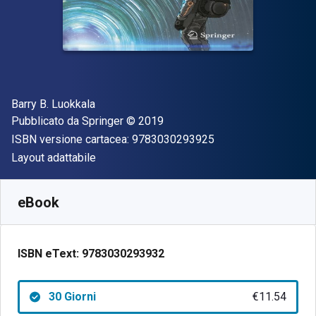
Autore(i)
Barry B. Luokkala
Editore
Copyright
Pubblicato da
Springer
© 2019
"ISBN-13 97830302
ISBN versione cartacea:
9783030293925
Formato
Layout adattabile
Disponibile da
€
11.54
EUR
SKU:
9783030293932R30
eBook
ISBN eText:
9783030293932
30 Giorni
€11.54