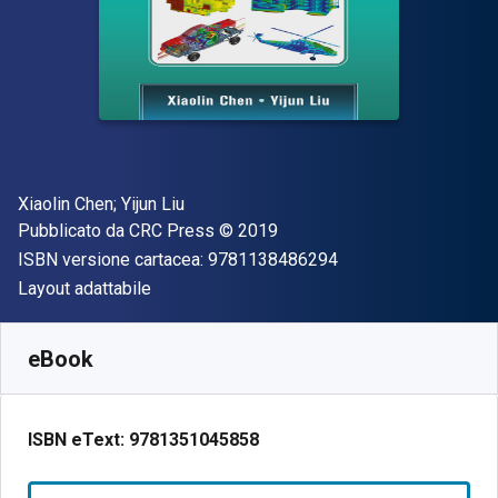
Autore(i)
Xiaolin Chen; Yijun Liu
Editore
Copyright
Pubblicato da
CRC Press
© 2019
"ISBN-13 97811384
ISBN versione cartacea:
9781138486294
Formato
Layout adattabile
Disponibile da
€
197.60
EUR
SKU:
9781351045858
eBook
ISBN eText:
9781351045858