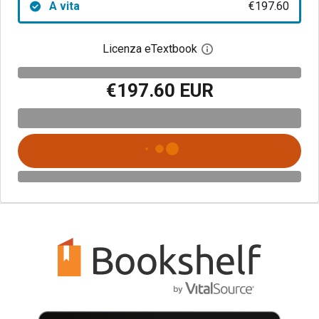
A vita
€197.60
Licenza eTextbook
Apri la finestra di dia
€197.60 EUR