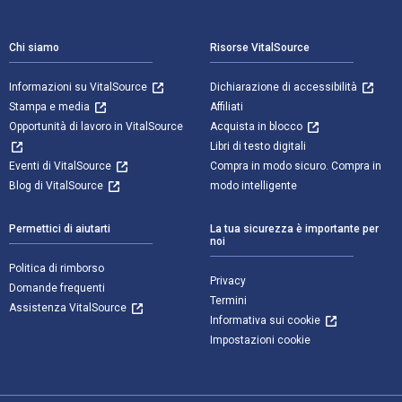
Navigazione a piè di pagina
Chi siamo
Risorse VitalSource
Informazioni su VitalSource
Dichiarazione di accessibilità
Stampa e media
Affiliati
Opportunità di lavoro in VitalSource
Acquista in blocco
Libri di testo digitali
Eventi di VitalSource
Compra in modo sicuro. Compra in
Blog di VitalSource
modo intelligente
Permettici di aiutarti
La tua sicurezza è importante per
noi
Politica di rimborso
Privacy
Domande frequenti
Termini
Assistenza VitalSource
Informativa sui cookie
Impostazioni cookie