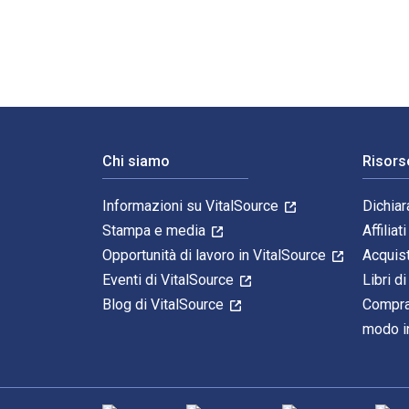
Navigazione a piè di pagina
Chi siamo
Risors
Informazioni su VitalSource
Dichiar
Stampa e media
Affiliati
Opportunità di lavoro in VitalSource
Acquis
Eventi di VitalSource
Libri di
Blog di VitalSource
Compra
modo in