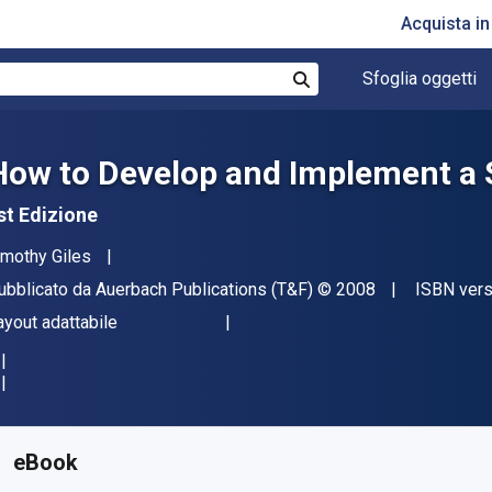
Acquista i
Sfoglia oggetti
Cerca
How to Develop and Implement a 
st Edizione
tore(i)
imothy Giles
ditore
Copyright
ubblicato da
Auerbach Publications (T&F)
© 2008
ISBN vers
ormato
ayout adattabile
isponibile da
€
176.79
EUR
KU:
9781040063897
eBook