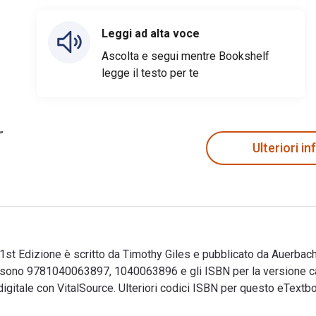
Leggi ad alta voce
Ascolta e segui mentre Bookshelf
legge il testo per te
Ulteriori i
t Edizione è scritto da Timothy Giles e pubblicato da Auerbach P
n sono 9781040063897, 1040063896 e gli ISBN per la versione
l digitale con VitalSource. Ulteriori codici ISBN per questo e
st Edizione è scritto da Timothy Giles e pubblicato da Auerbac