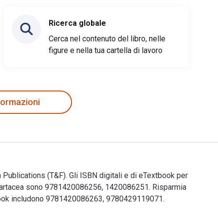
Ricerca globale
Cerca nel contenuto del libro, nelle
figure e nella tua cartella di lavoro
nformazioni
ublications (T&F). Gli ISBN digitali e di eTextbook per
 cartacea sono 9781420086256, 1420086251. Risparmia
Textbook includono 9781420086263, 9780429119071.
h Publications (T&F). Gli ISBN digitali e di eTextbook per Ho