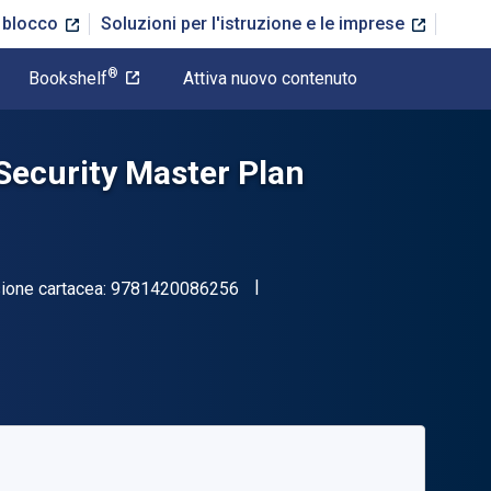
n blocco
Soluzioni per l'istruzione e le imprese
®
Bookshelf
Attiva nuovo contenuto
Security Master Plan
"ISBN-13 9781420086256"
ione cartacea:
9781420086256