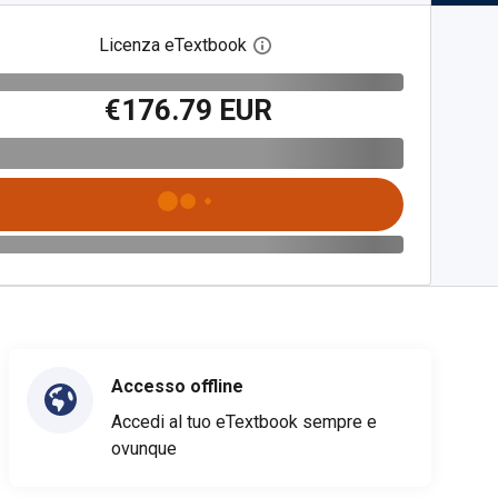
Licenza eTextbook
Apri la finestra di dialogo del
€176.79 EUR
Accesso offline
Accedi al tuo eTextbook sempre e
ovunque