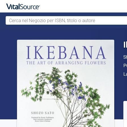
Cerca nel Negozio per ISBN, titolo o autore
Passa al contenuto principale
Au
S
E
P
F
L
D
S