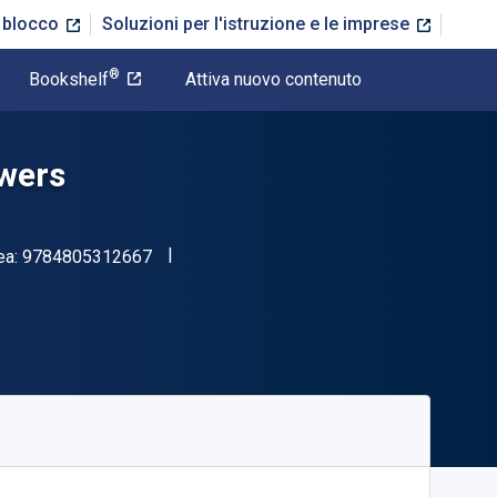
n blocco
Soluzioni per l'istruzione e le imprese
®
Bookshelf
Attiva nuovo contenuto
owers
"ISBN-13 9784805312667"
ea:
9784805312667