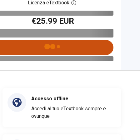
Licenza eTextbook
Apri la finestra di dialogo del
€25.99 EUR
Accesso offline
Accedi al tuo eTextbook sempre e
ovunque