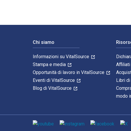
Navigazione a piè di pagina
Chi siamo
Risors
Informazioni su VitalSource
Dichiar
Stampa e media
Affiliati
Opportunità di lavoro in VitalSource
Acquis
Eventi di VitalSource
Libri di
Blog di VitalSource
Compra
modo in
Mezzi sociali