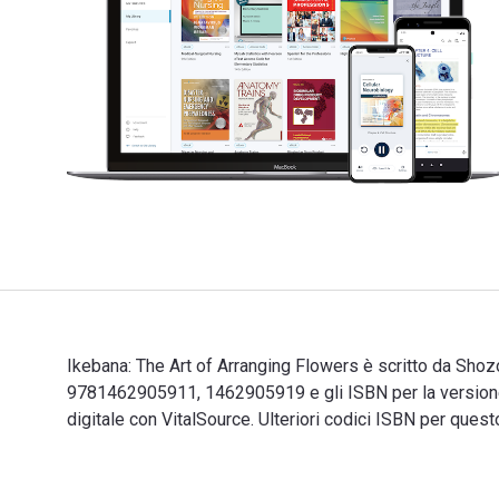
Ikebana: The Art of Arranging Flowers è scritto da Shozo
9781462905911, 1462905919 e gli ISBN per la versione
digitale con VitalSource. Ulteriori codici ISBN per qu
Ikebana: The Art of Arranging Flowers è scritto da Sho