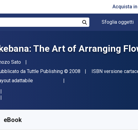
Acquista i
Sfoglia oggetti
Cerca
Ikebana: The Art of Arranging Fl
tore(i)
hozo Sato
ditore
Copyright
ubblicato da
Tuttle Publishing
© 2008
ISBN versione cartac
ormato
ayout adattabile
isponibile da
€
25.99
EUR
KU:
9781462905911
eBook