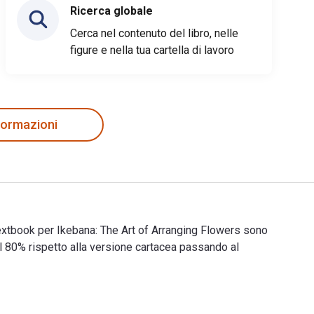
Ricerca globale
Cerca nel contenuto del libro, nelle
figure e nella tua cartella di lavoro
nformazioni
eTextbook per Ikebana: The Art of Arranging Flowers sono
80% rispetto alla versione cartacea passando al
di eTextbook per Ikebana: The Art of Arranging Flowers sono 978