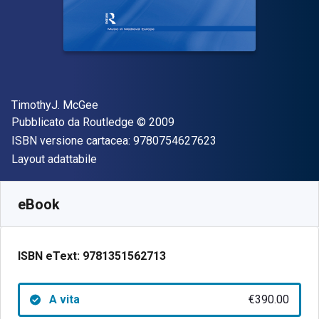
Autore(i)
TimothyJ. McGee
Editore
Copyright
Pubblicato da
Routledge
© 2009
"ISBN-13 97807546
ISBN versione cartacea:
9780754627623
Formato
Layout adattabile
Disponibile da
€
390.00
EUR
SKU:
9781351562713
eBook
ISBN eText:
9781351562713
A vita
€390.00