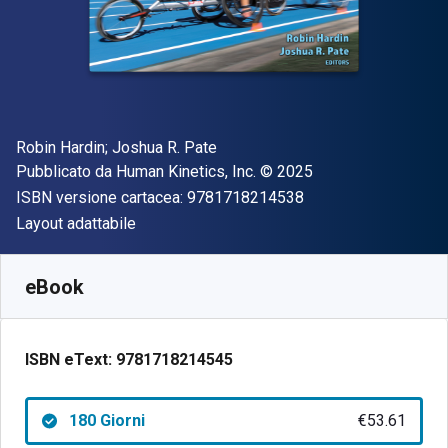
Autore(i)
Robin Hardin; Joshua R. Pate
Editore
Copyright
Pubblicato da
Human Kinetics, Inc.
© 2025
"ISBN-13 97817182
ISBN versione cartacea:
9781718214538
Formato
Layout adattabile
Disponibile da
€
53.61
EUR
SKU:
9781718214545R180
eBook
ISBN eText:
9781718214545
180 Giorni
€53.61