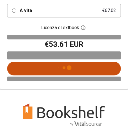
A vita
€67.02
Licenza eTextbook
Apri la finestra di dia
€53.61 EUR