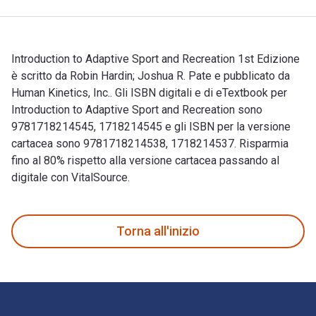
Introduction to Adaptive Sport and Recreation 1st Edizione
è scritto da Robin Hardin; Joshua R. Pate e pubblicato da
Human Kinetics, Inc.. Gli ISBN digitali e di eTextbook per
Introduction to Adaptive Sport and Recreation sono
9781718214545, 1718214545 e gli ISBN per la versione
cartacea sono 9781718214538, 1718214537. Risparmia
fino al 80% rispetto alla versione cartacea passando al
digitale con VitalSource.
Introduction to Adaptive Sport and Recreation 1st Edizione è 
Torna all'inizio
Navigazione a piè di pagina