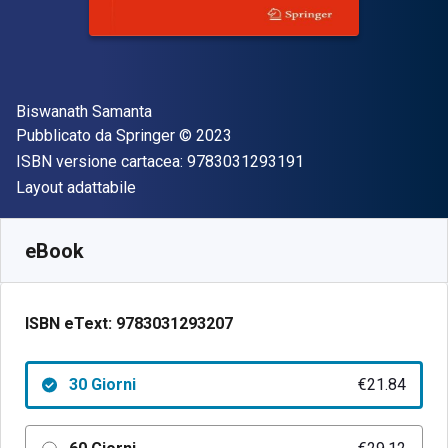
Autore(i)
Biswanath Samanta
Editore
Copyright
Pubblicato da
Springer
© 2023
"ISBN-13 97830312
ISBN versione cartacea:
9783031293191
Formato
Layout adattabile
Disponibile da
€
21.84
EUR
SKU:
9783031293207R30
eBook
ISBN eText:
9783031293207
30 Giorni
€21.84