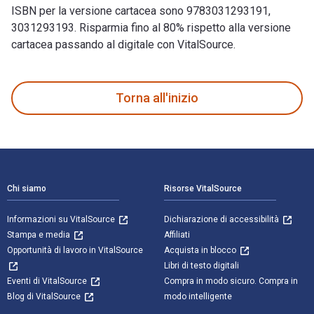
ISBN per la versione cartacea sono 9783031293191,
3031293193. Risparmia fino al 80% rispetto alla versione
cartacea passando al digitale con VitalSource.
Introduction to Mechatronics: An Integrated Approach è scrit
Torna all'inizio
Navigazione a piè di pagina
Chi siamo
Risorse VitalSource
Informazioni su VitalSource
Dichiarazione di accessibilità
Stampa e media
Affiliati
Opportunità di lavoro in VitalSource
Acquista in blocco
Libri di testo digitali
Eventi di VitalSource
Compra in modo sicuro. Compra in
Blog di VitalSource
modo intelligente