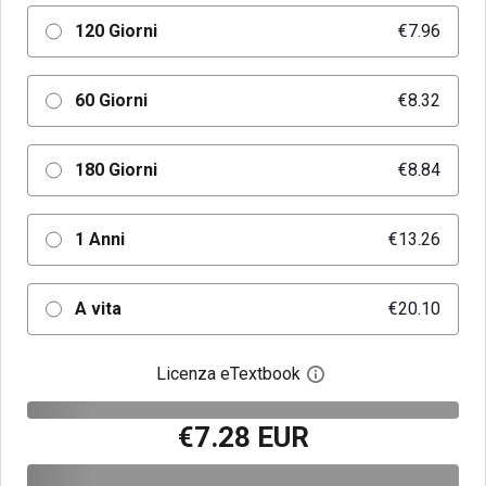
120 Giorni
€7.96
60 Giorni
€8.32
180 Giorni
€8.84
1 Anni
€13.26
A vita
€20.10
Licenza eTextbook
Apri la finestra di dia
€7.28 EUR