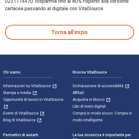
0231174470. Risparmia fino al 80% rispetto alla versione
cartacea passando al digitale con VitalSource.
Inventing English: A Portable History of the Language 2nd Ed
Torna all'inizio
Navigazione a piè di pagina
Chi siamo
Risorse VitalSource
Informazioni su VitalSource
Dichiarazione di accessibilità
Stampa e media
Affiliati
Opportunità di lavoro in VitalSource
Acquista in blocco
Libri di testo digitali
Eventi di VitalSource
Compra in modo sicuro. Compra in
Blog di VitalSource
modo intelligente
Permettici di aiutarti
La tua sicurezza è importante per