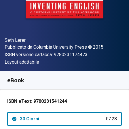
Autore(i)
Seth Lerer
Editore
Copyright
Pubblicato da
Columbia University Press
© 2015
"ISBN-13 97802311
ISBN versione cartacea:
9780231174473
Formato
Layout adattabile
Disponibile da
€
7.28
EUR
SKU:
9780231541244R30
eBook
ISBN eText:
9780231541244
30 Giorni
€7.28