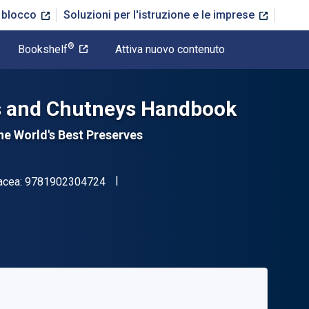
n blocco
Soluzioni per l'istruzione e le imprese
®
Bookshelf
Attiva nuovo contenuto
es and Chutneys Handbook
he World's Best Preserves
"ISBN-13 9781902304724"
acea:
9781902304724