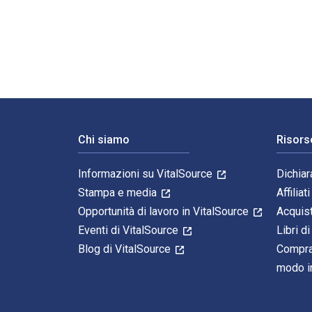
The Basic Basics Jams, Preserves and Chutneys Handboo
Navigazione a piè di pagina
Chi siamo
Risors
Informazioni su VitalSource
Dichiar
Stampa e media
Affiliati
Opportunità di lavoro in VitalSource
Acquis
Eventi di VitalSource
Libri di
Blog di VitalSource
Compra
modo in