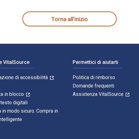
k: All You Need to Know to Prepare and Storeover 200 of the W
Torna all'inizio
e VitalSource
Permettici di aiutarti
azione di accessibilità
Politica di rimborso
Domande frequenti
ta in blocco
Assistenza VitalSource
 testo digitali
 in modo sicuro. Compra in
telligente