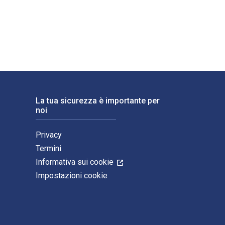
orld's Best Preserves è scritto da Marguerite Patten e pubblic
La tua sicurezza è importante per
noi
Privacy
Termini
Informativa sui cookie
Impostazioni cookie