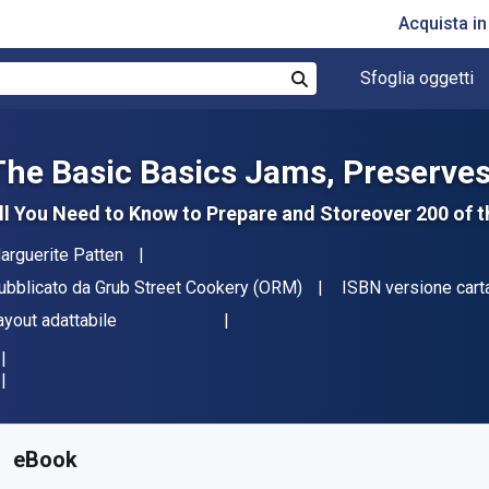
Acquista i
Sfoglia oggetti
Cerca
The Basic Basics Jams, Preserv
ll You Need to Know to Prepare and Storeover 200 of t
tore(i)
arguerite Patten
ditore
ubblicato da
Grub Street Cookery (ORM)
ISBN versione cart
ormato
ayout adattabile
isponibile da
€
17.67
EUR
KU:
9781908117731
eBook