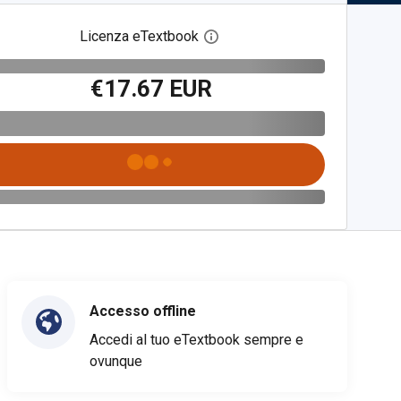
Licenza eTextbook
Apri la finestra di dialogo del
€17.67 EUR
Accesso offline
Accedi al tuo eTextbook sempre e
ovunque