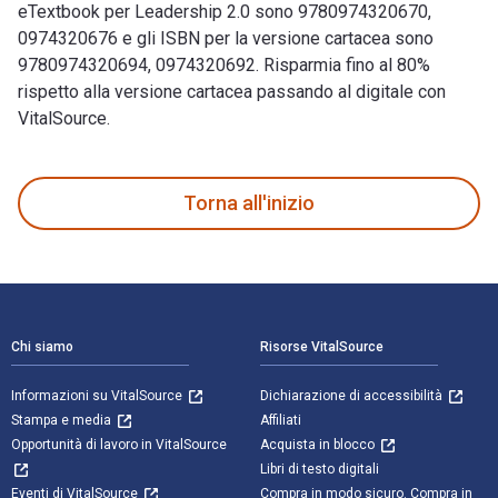
eTextbook per Leadership 2.0 sono 9780974320670,
0974320676 e gli ISBN per la versione cartacea sono
9780974320694, 0974320692. Risparmia fino al 80%
rispetto alla versione cartacea passando al digitale con
VitalSource.
Leadership 2.0 è scritto da Travis Bradberry; Jean Greaves e
Torna all'inizio
Navigazione a piè di pagina
Chi siamo
Risorse VitalSource
Informazioni su VitalSource
Dichiarazione di accessibilità
Stampa e media
Affiliati
Opportunità di lavoro in VitalSource
Acquista in blocco
Libri di testo digitali
Eventi di VitalSource
Compra in modo sicuro. Compra in