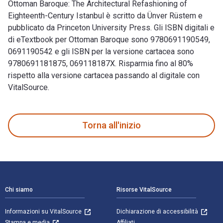
Ottoman Baroque: The Architectural Refashioning of
Eighteenth-Century Istanbul è scritto da Ünver Rüstem e
pubblicato da Princeton University Press. Gli ISBN digitali e
di eTextbook per Ottoman Baroque sono 9780691190549,
0691190542 e gli ISBN per la versione cartacea sono
9780691181875, 069118187X. Risparmia fino al 80%
rispetto alla versione cartacea passando al digitale con
VitalSource.
Ottoman Baroque: The Architectural Refashioning of Eighteent
Torna all'inizio
Navigazione a piè di pagina
Chi siamo
Risorse VitalSource
Informazioni su VitalSource
Dichiarazione di accessibilità
Stampa e media
Affiliati