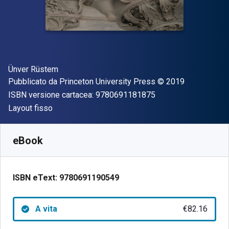
Autore(i)
Ünver Rüstem
Editore
Copyright
Pubblicato da
Princeton University Press
© 2019
"ISBN-13 97806911
ISBN versione cartacea:
9780691181875
Formato
Layout fisso
Disponibile da
€
82.16
EUR
SKU:
9780691190549
eBook
ISBN eText:
9780691190549
A vita
€82.16