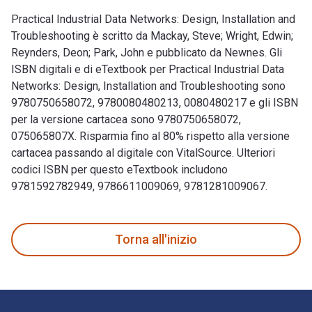
Practical Industrial Data Networks: Design, Installation and
Troubleshooting è scritto da Mackay, Steve; Wright, Edwin;
Reynders, Deon; Park, John e pubblicato da Newnes. Gli
ISBN digitali e di eTextbook per Practical Industrial Data
Networks: Design, Installation and Troubleshooting sono
9780750658072, 9780080480213, 0080480217 e gli ISBN
per la versione cartacea sono 9780750658072,
075065807X. Risparmia fino al 80% rispetto alla versione
cartacea passando al digitale con VitalSource. Ulteriori
codici ISBN per questo eTextbook includono
9781592782949, 9786611009069, 9781281009067.
Practical Industrial Data Networks: Design, Installation and
Torna all'inizio
Navigazione a piè di pagina