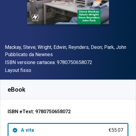
Autore(i)
Mackay, Steve; Wright, Edwin; Reynders, Deon; Park, John
Editore
Pubblicato da
Newnes
"ISBN-13 97807506
ISBN versione cartacea:
9780750658072
Formato
Layout fisso
Disponibile da
€
55.07
EUR
SKU:
9780750658072
eBook
ISBN eText:
9780750658072
A vita
€55.07