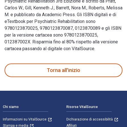
Psychiatric Rehabilitation 3rd Edizione è scritto da Pratt,
Carlos W.; Gill, Kenneth J.; Barrett, Nora M.; Roberts, Melissa
M. e pubblicato da Academic Press. Gli ISBN digitali e di
eTextbook per Psychiatric Rehabilitation sono
9780123870025, 9780123870087, 0123870089 e gli ISBN
per la versione cartacea sono 9780123870025,
012387002X. Risparmia fino al 80% rispetto alla versione
cartacea passando al digitale con VitalSource.
Psychiatric Rehabilitation 3rd Edizione è scritto da Pratt, C
Torna all'inizio
Navigazione a piè di pagina
Chi siamo
Risorse VitalSource
Informazioni su VitalSource
Dichiarazione di accessibilità
Stampa e media
Affiliati