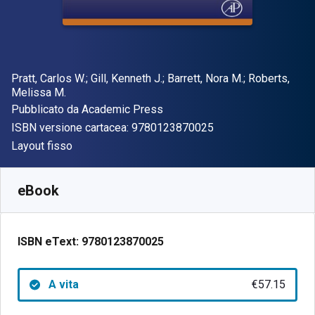
Autore(i)
Pratt, Carlos W.; Gill, Kenneth J.; Barrett, Nora M.; Roberts,
Melissa M.
Editore
Pubblicato da
Academic Press
"ISBN-13 97801238
ISBN versione cartacea:
9780123870025
Formato
Layout fisso
Disponibile da
€
57.15
EUR
SKU:
9780123870025
eBook
ISBN eText:
9780123870025
A vita
€57.15