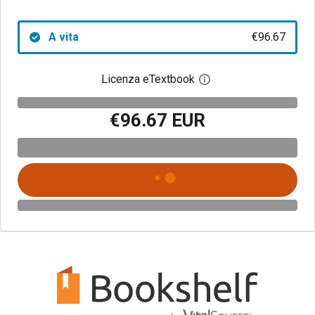
A vita
€96.67
Licenza eTextbook
Apri la finestra di dia
€96.67 EUR