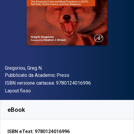
Autore(i)
Gregoriou, Greg N.
Editore
Pubblicato da
Academic Press
"ISBN-13 97801240
ISBN versione cartacea:
9780124016996
Formato
Layout fisso
Disponibile da
€
96.67
EUR
SKU:
9780124016996
eBook
ISBN eText:
9780124016996