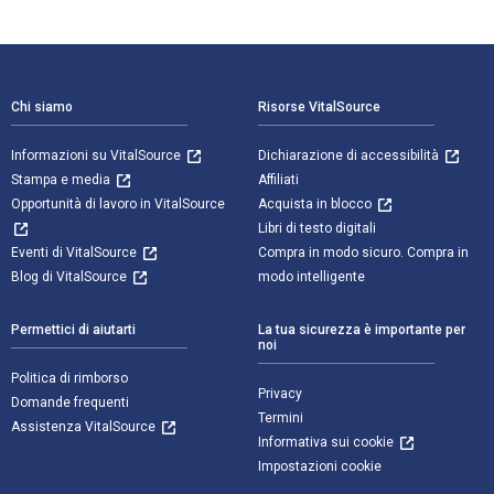
Navigazione a piè di pagina
Chi siamo
Risorse VitalSource
Informazioni su VitalSource
Dichiarazione di accessibilità
Stampa e media
Affiliati
Opportunità di lavoro in VitalSource
Acquista in blocco
Libri di testo digitali
Eventi di VitalSource
Compra in modo sicuro. Compra in
Blog di VitalSource
modo intelligente
Permettici di aiutarti
La tua sicurezza è importante per
noi
Politica di rimborso
Privacy
Domande frequenti
Termini
Assistenza VitalSource
Informativa sui cookie
Impostazioni cookie