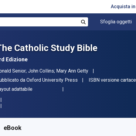
Acquista i
Sfoglia oggetti
Cerca
The Catholic Study Bible
rd Edizione
tore(i)
onald Senior; John Collins; Mary Ann Getty
ditore
ubblicato da
Oxford University Press
ISBN versione cartac
ormato
ayout adattabile
isponibile da
€
19.75
EUR
KU:
9780190267261R180
eBook