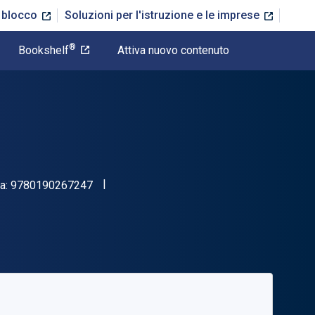
n blocco
Soluzioni per l'istruzione e le imprese
®
Bookshelf
Attiva nuovo contenuto
"ISBN-13 9780190267247"
ea:
9780190267247