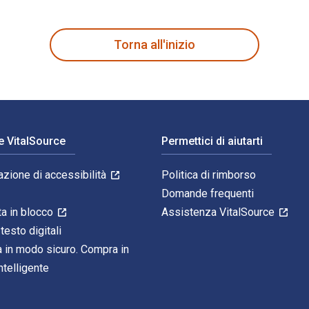
nald Senior; John Collins; Mary Ann Getty e pubblicato da Oxfo
Torna all'inizio
e VitalSource
Permettici di aiutarti
azione di accessibilità
Politica di rimborso
Domande frequenti
ta in blocco
Assistenza VitalSource
 testo digitali
 in modo sicuro. Compra in
telligente