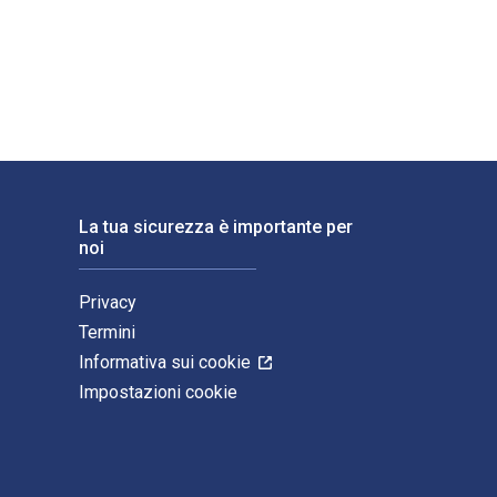
rd University Press. Gli ISBN digitali e di eTextbook per The 
La tua sicurezza è importante per
noi
Privacy
Termini
Informativa sui cookie
Impostazioni cookie