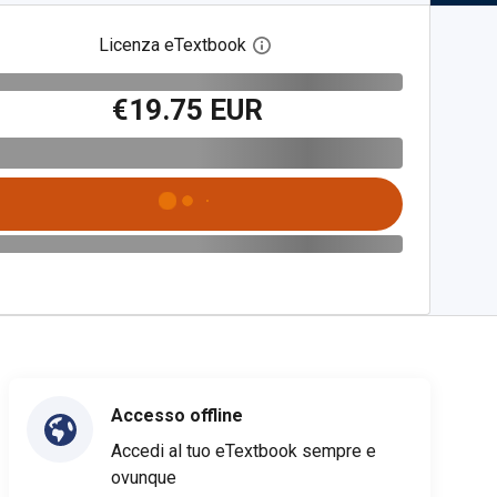
Licenza eTextbook
Apri la finestra di dialogo del
€19.75 EUR
Accesso offline
Accedi al tuo eTextbook sempre e
ovunque