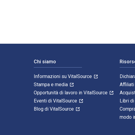
The Catholic Study Bible 3rd Edizione è scritto da Do
Navigazione a piè di pagina
Chi siamo
Risors
Informazioni su VitalSource
Dichiar
Stampa e media
Affiliati
Opportunità di lavoro in VitalSource
Acquis
Eventi di VitalSource
Libri di
Blog di VitalSource
Compra
modo in