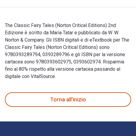
The Classic Fairy Tales (Norton Critical Editions) 2nd
Edizione è scritto da Maria Tatar e pubblicato da W. W.
Norton & Company. Gli ISBN digitali e di eTextbook per The
Classic Fairy Tales (Norton Critical Editions) sono
9780393289794, 0393289796 e gli ISBN per la versione
cartacea sono 9780393602975, 0393602974. Risparmia
fino al 80% rispetto alla versione cartacea passando al
digitale con VitalSource.
The Classic Fairy Tales (Norton Critical Editions) 2nd Edizio
Torna all'inizio
Navigazione a piè di pagina