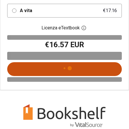
A vita
€17.16
Licenza eTextbook
Apri la finestra di dia
€16.57 EUR