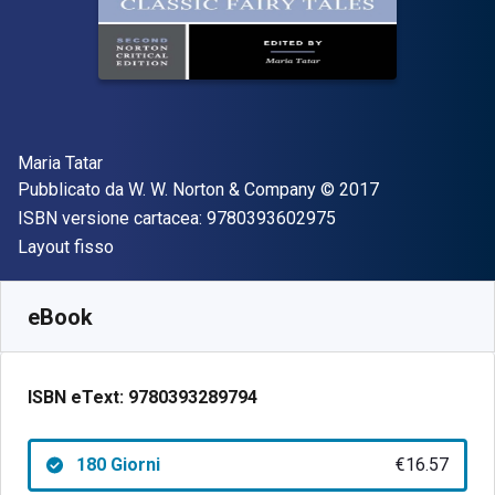
Autore(i)
Maria Tatar
Editore
Copyright
Pubblicato da
W. W. Norton & Company
© 2017
"ISBN-13 97803936
ISBN versione cartacea:
9780393602975
Formato
Layout fisso
Disponibile da
€
16.57
EUR
SKU:
9780393289794R180
eBook
ISBN eText:
9780393289794
180 Giorni
€16.57