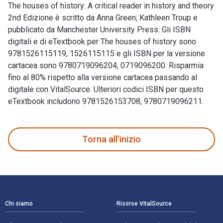
The houses of history: A critical reader in history and theory
2nd Edizione è scritto da Anna Green; Kathleen Troup e
pubblicato da Manchester University Press. Gli ISBN
digitali e di eTextbook per The houses of history sono
9781526115119, 1526115115 e gli ISBN per la versione
cartacea sono 9780719096204, 0719096200. Risparmia
fino al 80% rispetto alla versione cartacea passando al
digitale con VitalSource. Ulteriori codici ISBN per questo
eTextbook includono 9781526153708, 9780719096211.
The houses of history: A critical reader in history and theo
Torna all'inizio
Navigazione a piè di pagina
Chi siamo
Risorse VitalSource