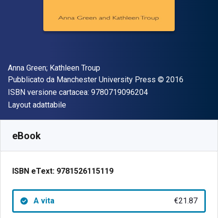
Autore(i)
Anna Green; Kathleen Troup
Editore
Copyright
Pubblicato da
Manchester University Press
© 2016
"ISBN-13 97807190
ISBN versione cartacea:
9780719096204
Formato
Layout adattabile
Disponibile da
€
21.87
EUR
SKU:
9781526115119
eBook
ISBN eText:
9781526115119
A vita
€21.87