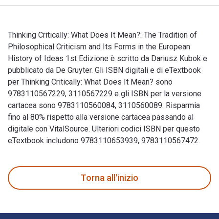
Thinking Critically: What Does It Mean?: The Tradition of
Philosophical Criticism and Its Forms in the European
History of Ideas 1st Edizione è scritto da Dariusz Kubok e
pubblicato da De Gruyter. Gli ISBN digitali e di eTextbook
per Thinking Critically: What Does It Mean? sono
9783110567229, 3110567229 e gli ISBN per la versione
cartacea sono 9783110560084, 3110560089. Risparmia
fino al 80% rispetto alla versione cartacea passando al
digitale con VitalSource. Ulteriori codici ISBN per questo
eTextbook includono 9783110653939, 9783110567472.
Thinking Critically: What Does It Mean?: The Tradition of Ph
Torna all'inizio
Navigazione a piè di pagina