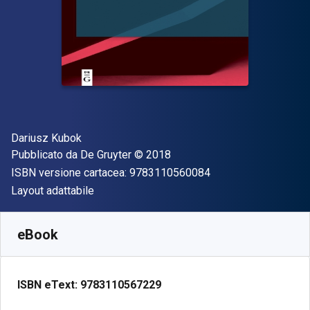
Autore(i)
Dariusz Kubok
Editore
Copyright
Pubblicato da
De Gruyter
© 2018
"ISBN-13 97831105
ISBN versione cartacea:
9783110560084
Formato
Layout adattabile
Disponibile da
€
140.35
EUR
SKU:
9783110567229
eBook
ISBN eText:
9783110567229