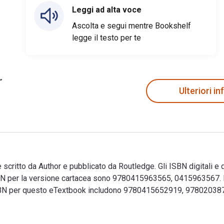
Leggi ad alta voce
Ascolta e segui mentre Bookshelf
legge il testo per te
Ulteriori i
 scritto da Author e pubblicato da Routledge. Gli ISBN digitali e
per la versione cartacea sono 9780415963565, 0415963567. Ris
ici ISBN per questo eTextbook includono 9780415652919, 97802
 è scritto da Author e pubblicato da Routledge. Gli ISBN digi