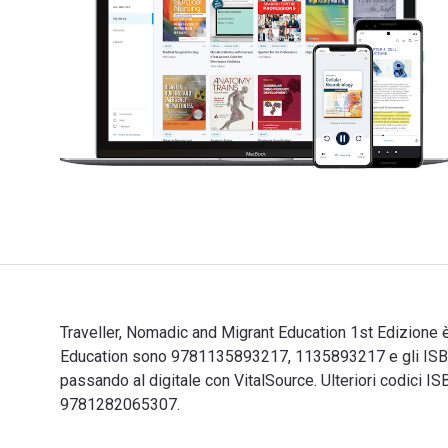
Traveller, Nomadic and Migrant Education 1st Edizione è
Education sono 9781135893217, 1135893217 e gli ISBN 
passando al digitale con VitalSource. Ulteriori cod
9781282065307.
Traveller, Nomadic and Migrant Education 1st Edizione