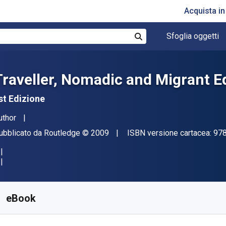
Acquista i
Sfoglia oggetti
Cerca
Traveller, Nomadic and Migrant E
st Edizione
tore(i)
uthor
ditore
Copyright
ubblicato da
Routledge
© 2009
ISBN versione cartacea:
97
isponibile da
€
76.95
EUR
KU:
9781135893217
eBook