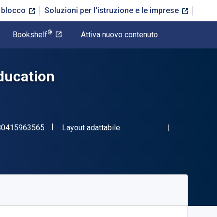
n blocco
Soluzioni per l'istruzione e le imprese
®
Bookshelf
Attiva nuovo contenuto
ducation
"ISBN-13 9780415963565"
Formato
80415963565
Layout adattabile