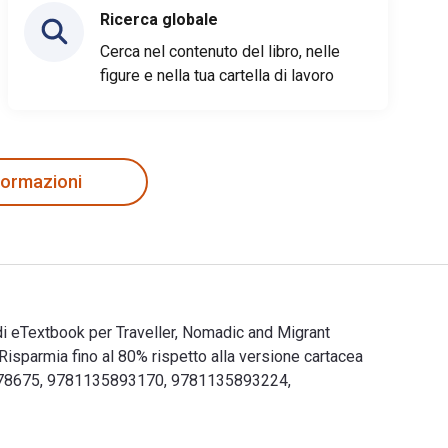
Ricerca globale
Cerca nel contenuto del libro, nelle
figure e nella tua cartella di lavoro
nformazioni
 di eTextbook per Traveller, Nomadic and Migrant
parmia fino al 80% rispetto alla versione cartacea
03878675, 9781135893170, 9781135893224,
tali e di eTextbook per Traveller, Nomadic and Migrant Educati