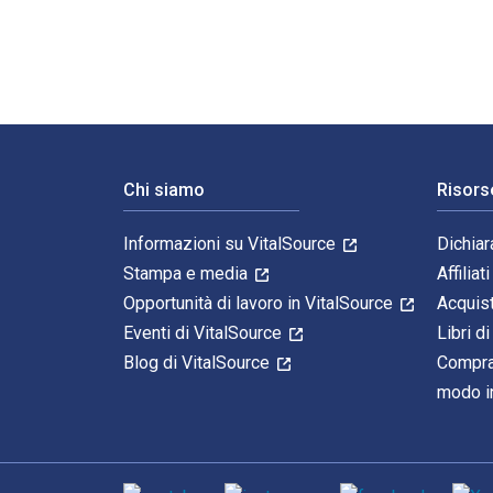
Navigazione a piè di pagina
Chi siamo
Risors
Informazioni su VitalSource
Dichiar
Stampa e media
Affiliati
Opportunità di lavoro in VitalSource
Acquis
Eventi di VitalSource
Libri di
Blog di VitalSource
Compra
modo in
Mezzi sociali