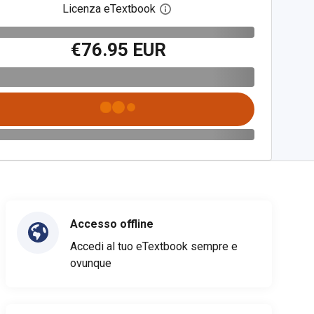
Licenza eTextbook
Apri la finestra di dialogo del
€76.95 EUR
Accesso offline
Accedi al tuo eTextbook sempre e
ovunque