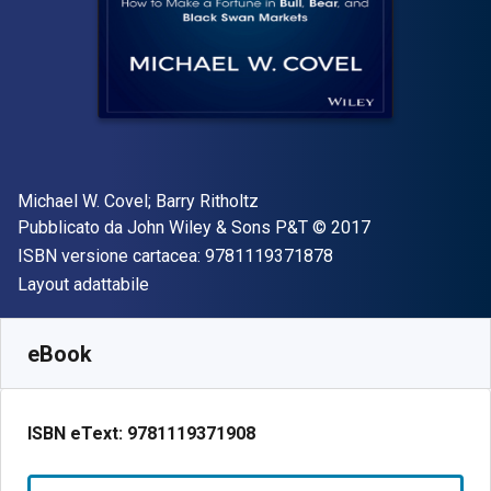
Autore(i)
Michael W. Covel; Barry Ritholtz
Editore
Copyright
Pubblicato da
John Wiley & Sons P&T
© 2017
"ISBN-13 97811193
ISBN versione cartacea:
9781119371878
Formato
Layout adattabile
Disponibile da
€
30.15
EUR
SKU:
9781119371908
eBook
ISBN eText:
9781119371908