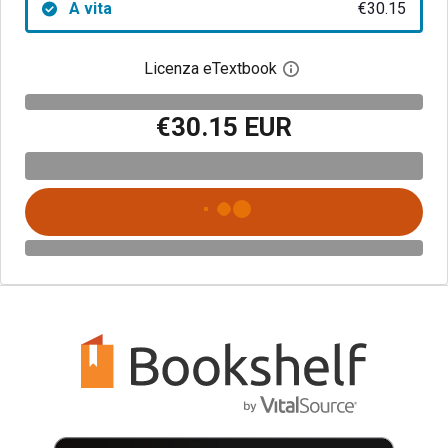
A vita
€30.15
Licenza eTextbook
Apri la finestra di dia
€30.15 EUR