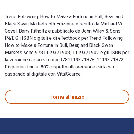
Trend Following: How to Make a Fortune in Bull, Bear, and
Black Swan Markets 5th Edizione è scritto da Michael W.
Covel; Barry Ritholtz e pubblicato da John Wiley & Sons
P&T. Gli ISBN digitali e di eTextbook per Trend Following:
How to Make a Fortune in Bull, Bear, and Black Swan
Markets sono 9781119371908, 1119371902 e gli ISBN per
la versione cartacea sono 9781119371878, 1119371872.
Risparmia fino al 80% rispetto alla versione cartacea
passando al digitale con VitalSource.
Trend Following: How to Make a Fortune in Bull, Bear, and Bl
Torna all'inizio
Navigazione a piè di pagina