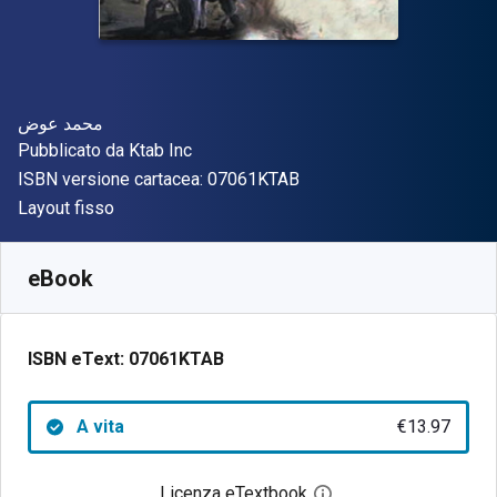
Autore(i)
محمد عوض
Editore
Pubblicato da
Ktab Inc
"ISBN-13 07061KTAB"
ISBN versione cartacea:
07061KTAB
Formato
Layout fisso
Disponibile da
€
13.97
EUR
SKU:
07061KTAB
eBook
ISBN eText:
07061KTAB
A vita
€13.97
Licenza eTextbook
Apri la finestra di dia