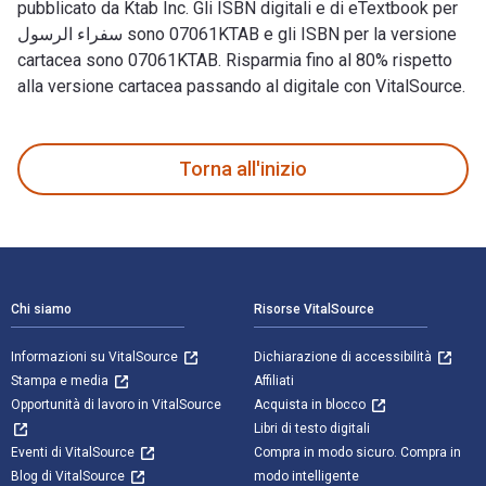
pubblicato da Ktab Inc. Gli ISBN digitali e di eTextbook per
سفراء الرسول sono 07061KTAB e gli ISBN per la versione
cartacea sono 07061KTAB. Risparmia fino al 80% rispetto
alla versione cartacea passando al digitale con VitalSource.
Torna all'inizio
Navigazione a piè di pagina
Chi siamo
Risorse VitalSource
Informazioni su VitalSource
Dichiarazione di accessibilità
Stampa e media
Affiliati
Opportunità di lavoro in VitalSource
Acquista in blocco
Libri di testo digitali
Eventi di VitalSource
Compra in modo sicuro. Compra in
Blog di VitalSource
modo intelligente