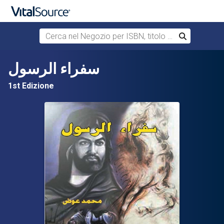
Cerca nel Negozio per ISBN, titolo o autore
Cerca
Passa al contenuto principale
سفراء الرسول
1st Edizione