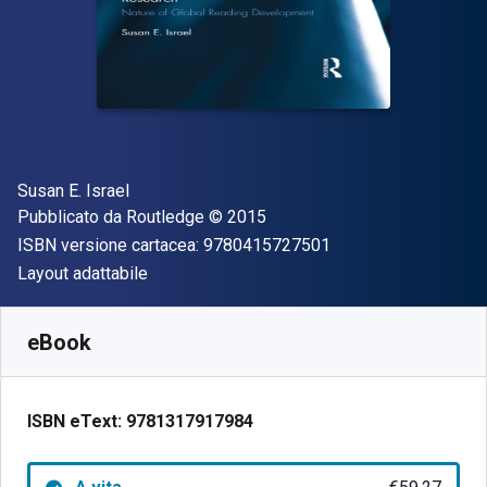
Autore(i)
Susan E. Israel
Editore
Copyright
Pubblicato da
Routledge
© 2015
"ISBN-13 97804157
ISBN versione cartacea:
9780415727501
Formato
Layout adattabile
Disponibile da
€
59.27
EUR
SKU:
9781317917984
eBook
ISBN eText:
9781317917984