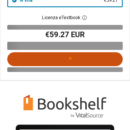
A vita
€59.27
Licenza eTextbook
Apri la finestra di dia
€59.27 EUR