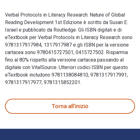
Verbal Protocols in Literacy Research: Nature of Global
Reading Development 1st Edizione è scritto da Susan E.
Israel e pubblicato da Routledge. Gli ISBN digitali e di
eTextbook per Verbal Protocols in Literacy Research sono
9781317917984, 1317917987 e gli ISBN per la versione
cartacea sono 9780415727501, 0415727502. Risparmia
fino al 80% rispetto alla versione cartacea passando al
digitale con VitalSource. Ulteriori codici ISBN per questo
eTextbook includono 9781138084810, 9781317917991,
9781317917977, 9781315852201.
Verbal Protocols in Literacy Research: Nature of Global Rea
Torna all'inizio
Navigazione a piè di pagina