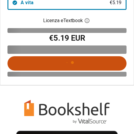
A vita
€5.19
Licenza eTextbook
Apri la finestra di dia
€5.19 EUR