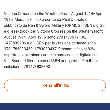
Victoria Crosses on the Western Front: August 1914–April
1915: Mons to Hill 60 è scritto da Paul Oldfield e
pubblicato da Pen & Sword Military (ORM). Gli ISBN digitali
e di eTextbook per Victoria Crosses on the Western Front:
August 1914–April 1915 sono 9781473839106,
1473839106 e gli ISBN per la versione cartacea sono
9781783030439, 1783030437. Risparmia fino al 80%
rispetto alla versione cartacea passando al digitale con
VitalSource. Ulteriori codici ISBN per questo eTextbook
includono 9781473838390.
Victoria Crosses on the Western Front: August 1914–April 191
Torna all'inizio
Navigazione a piè di pagina