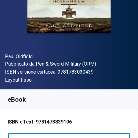
Autore(i)
Paul Oldfield
Editore
Pubblicato da
Pen & Sword Military (ORM)
"ISBN-13 97817830
ISBN versione cartacea:
9781783030439
Formato
Layout fisso
Disponibile da
€
5.19
EUR
SKU:
9781473839106
eBook
ISBN eText:
9781473839106