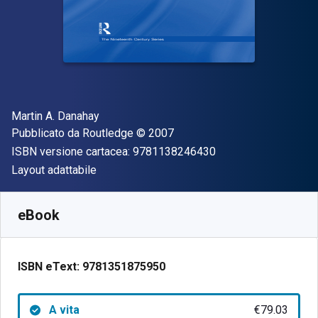
Autore(i)
Martin A. Danahay
Editore
Copyright
Pubblicato da
Routledge
© 2007
"ISBN-13 97811382
ISBN versione cartacea:
9781138246430
Formato
Layout adattabile
Disponibile da
€
79.03
EUR
SKU:
9781351875950
eBook
ISBN eText:
9781351875950
A vita
€79.03