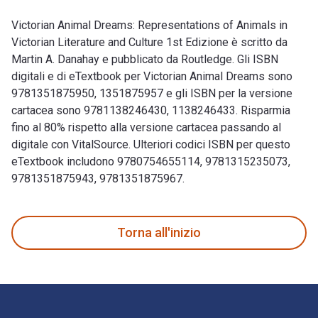
Victorian Animal Dreams: Representations of Animals in
Victorian Literature and Culture 1st Edizione è scritto da
Martin A. Danahay e pubblicato da Routledge. Gli ISBN
digitali e di eTextbook per Victorian Animal Dreams sono
9781351875950, 1351875957 e gli ISBN per la versione
cartacea sono 9781138246430, 1138246433. Risparmia
fino al 80% rispetto alla versione cartacea passando al
digitale con VitalSource. Ulteriori codici ISBN per questo
eTextbook includono 9780754655114, 9781315235073,
9781351875943, 9781351875967.
Victorian Animal Dreams: Representations of Animals in Vict
Torna all'inizio
Navigazione a piè di pagina