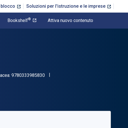
n blocco
Soluzioni per l'istruzione e le imprese
®
Bookshelf
Attiva nuovo contenuto
"ISBN-13 9780333985830"
tacea:
9780333985830