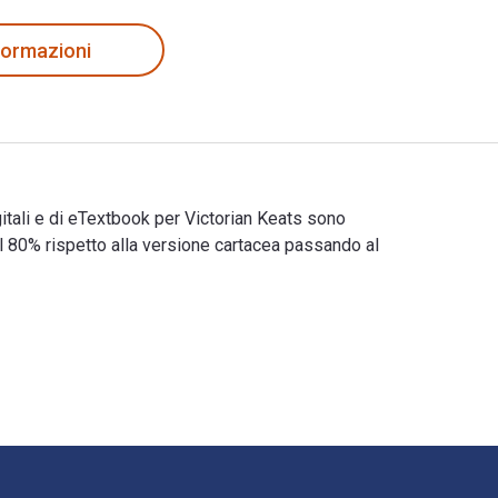
nformazioni
gitali e di eTextbook per Victorian Keats sono
80% rispetto alla versione cartacea passando al
N digitali e di eTextbook per Victorian Keats sono 978023059685