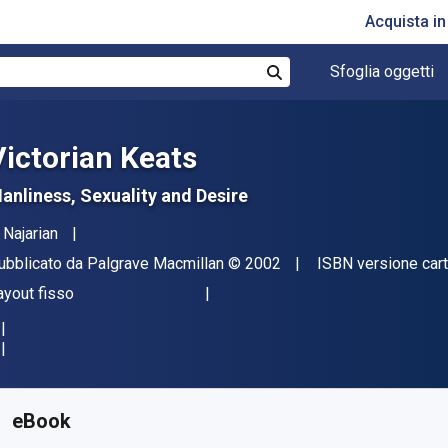
Acquista i
Sfoglia oggetti
Cerca
Victorian Keats
anliness, Sexuality and Desire
tore(i)
 Najarian
ditore
Copyright
ubblicato da
Palgrave Macmillan
© 2002
ISBN versione car
ormato
ayout fisso
isponibile da
€
15.60
EUR
KU:
9780230596856R30
eBook