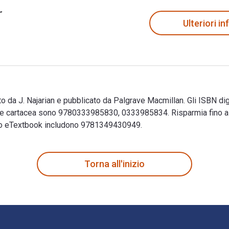
Ulteriori i
to da J. Najarian e pubblicato da Palgrave Macmillan. Gli ISBN di
 cartacea sono 9780333985830, 0333985834. Risparmia fino al 
esto eTextbook includono 9781349430949.
itto da J. Najarian e pubblicato da Palgrave Macmillan. Gli ISB
Torna all'inizio