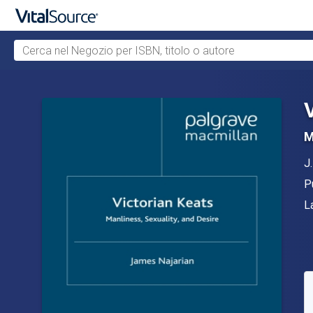
Cerca nel Negozio per ISBN, titolo o autore
Passa al contenuto principale
M
Au
J.
E
P
F
L
D
S