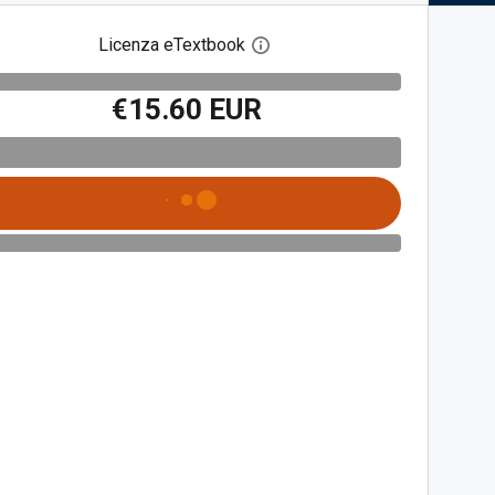
Licenza eTextbook
Apri la finestra di dialogo del
€15.60 EUR