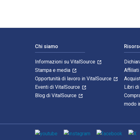
Navigazione a piè di pagina
Chi siamo
Risors
Informazioni su VitalSource
Dichiar
Stampa e media
Affiliati
Opportunità di lavoro in VitalSource
Acquis
Eventi di VitalSource
Libri di
Blog di VitalSource
Compra
modo in
Mezzi sociali