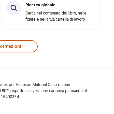
Ricerca globale
Cerca nel contenuto del libro, nelle
figure e nella tua cartella di lavoro
nformazioni
tbook per Victorian Material Culture sono
80% rispetto alla versione cartacea passando al
1315400334.
i eTextbook per Victorian Material Culture sono 9781315400327,