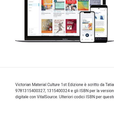
Victorian Material Culture 1st Edizione è scritto da Tat
9781315400327, 1315400324 e gli ISBN per la versione
digitale con VitalSource. Ulteriori codici ISBN per 
Victorian Material Culture 1st Edizione è scritto da T