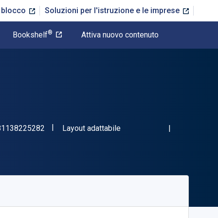
n blocco
Soluzioni per l'istruzione e le imprese
®
Bookshelf
Attiva nuovo contenuto
"ISBN-13 9781138225282"
Formato
81138225282
Layout adattabile