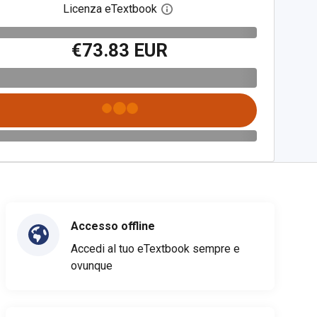
Licenza eTextbook
Apri la finestra di dialogo del
€73.83 EUR
Accesso offline
Accedi al tuo eTextbook sempre e
ovunque