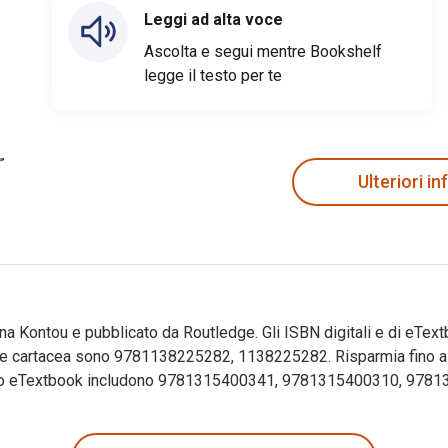
Leggi ad alta voce
Ascolta e segui mentre Bookshelf
legge il testo per te
Ulteriori i
iana Kontou e pubblicato da Routledge. Gli ISBN digitali e di eTex
 cartacea sono 9781138225282, 1138225282. Risparmia fino al 
questo eTextbook includono 9781315400341, 9781315400310, 978
atiana Kontou e pubblicato da Routledge. Gli ISBN digitali e d