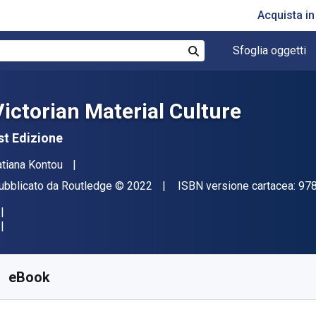
Acquista i
Sfoglia oggetti
Cerca
Victorian Material Culture
st Edizione
tore(i)
atiana Kontou
ditore
Copyright
ubblicato da
Routledge
© 2022
ISBN versione cartacea:
97
isponibile da
€
73.83
EUR
KU:
9781315400327
eBook