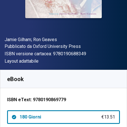
Autore(i)
Jamie Gilham; Ron Geaves
Editore
Pubblicato da
Oxford University Press
"ISBN-13 97801906
ISBN versione cartacea:
9780190688349
Formato
Layout adattabile
Disponibile da
€
13.51
EUR
SKU:
9780190869779R180
eBook
ISBN eText:
9780190869779
180 Giorni
€13.51