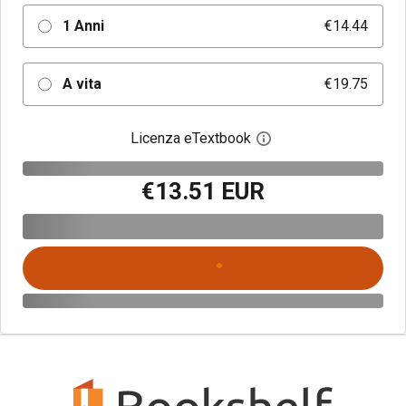
1 Anni
€14.44
A vita
€19.75
Licenza eTextbook
Apri la finestra di dia
€13.51 EUR