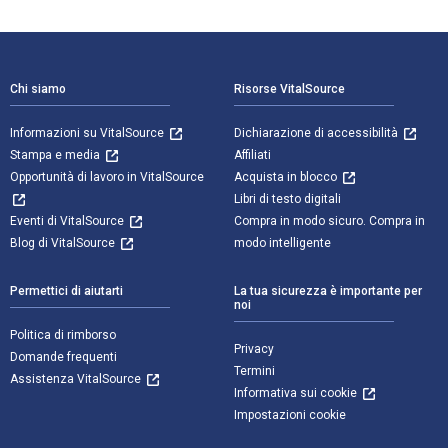
Navigazione a piè di pagina
Chi siamo
Risorse VitalSource
Informazioni su VitalSource
Dichiarazione di accessibilità
Stampa e media
Affiliati
Opportunità di lavoro in VitalSource
Acquista in blocco
Libri di testo digitali
Eventi di VitalSource
Compra in modo sicuro. Compra in
Blog di VitalSource
modo intelligente
Permettici di aiutarti
La tua sicurezza è importante per
noi
Politica di rimborso
Privacy
Domande frequenti
Termini
Assistenza VitalSource
Informativa sui cookie
Impostazioni cookie