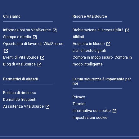
Navigazione a piè di pagina
Chi siamo
Risorse VitalSource
Informazioni su VitalSource
Dichiarazione di accessibilità
Stampa e media
Affiliati
Opportunità di lavoro in VitalSource
Acquista in blocco
Libri di testo digitali
Eventi di VitalSource
Compra in modo sicuro. Compra in
Blog di VitalSource
modo intelligente
Permettici di aiutarti
La tua sicurezza è importante per
noi
Politica di rimborso
Privacy
Domande frequenti
Termini
Assistenza VitalSource
Informativa sui cookie
Impostazioni cookie