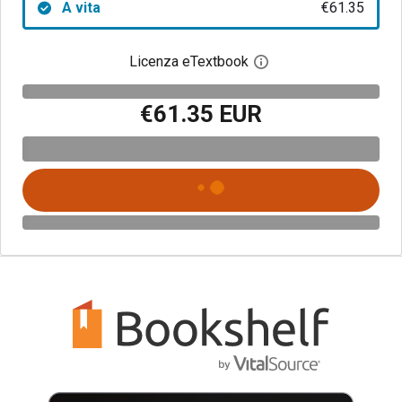
A vita
€61.35
Licenza eTextbook
Apri la finestra di dia
€61.35 EUR