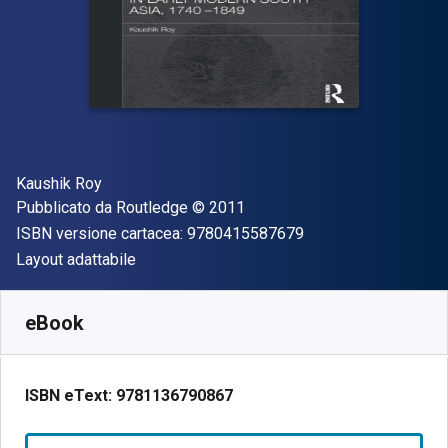
Autore(i)
Kaushik Roy
Editore
Copyright
Pubblicato da
Routledge
© 2011
"ISBN-13 97804155
ISBN versione cartacea:
9780415587679
Formato
Layout adattabile
Disponibile da
€
61.35
EUR
SKU:
9781136790867
eBook
ISBN eText:
9781136790867