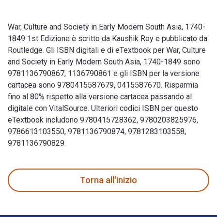
War, Culture and Society in Early Modern South Asia, 1740-
1849 1st Edizione è scritto da Kaushik Roy e pubblicato da
Routledge. Gli ISBN digitali e di eTextbook per War, Culture
and Society in Early Modern South Asia, 1740-1849 sono
9781136790867, 1136790861 e gli ISBN per la versione
cartacea sono 9780415587679, 0415587670. Risparmia
fino al 80% rispetto alla versione cartacea passando al
digitale con VitalSource. Ulteriori codici ISBN per questo
eTextbook includono 9780415728362, 9780203825976,
9786613103550, 9781136790874, 9781283103558,
9781136790829.
War, Culture and Society in Early Modern South Asia, 1740-1
Torna all'inizio