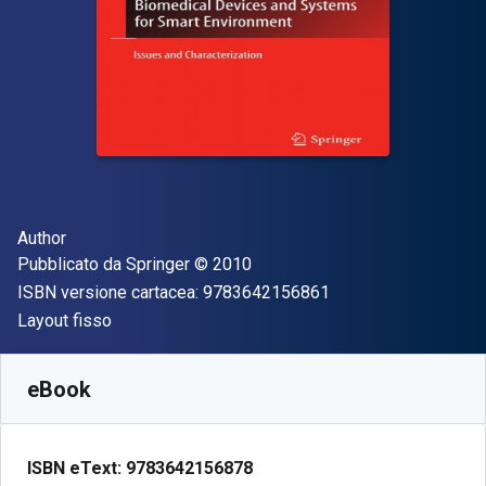
Autore(i)
Author
Editore
Copyright
Pubblicato da
Springer
© 2010
"ISBN-13 97836421
ISBN versione cartacea:
9783642156861
Formato
Layout fisso
Disponibile da
€
43.68
EUR
SKU:
9783642156878R30
eBook
ISBN eText:
9783642156878