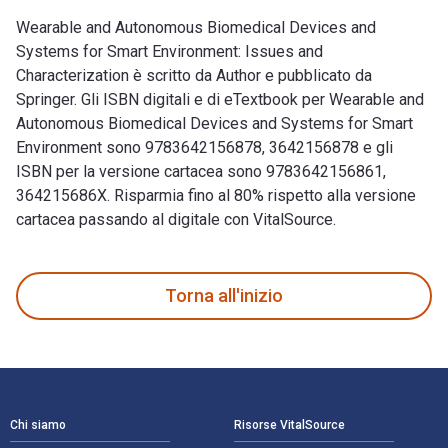
Wearable and Autonomous Biomedical Devices and
Systems for Smart Environment: Issues and
Characterization è scritto da Author e pubblicato da
Springer. Gli ISBN digitali e di eTextbook per Wearable and
Autonomous Biomedical Devices and Systems for Smart
Environment sono 9783642156878, 3642156878 e gli
ISBN per la versione cartacea sono 9783642156861,
364215686X. Risparmia fino al 80% rispetto alla versione
cartacea passando al digitale con VitalSource.
Wearable and Autonomous Biomedical Devices and Systems for 
Torna all'inizio
Navigazione a piè di pagina
Chi siamo
Risorse VitalSource