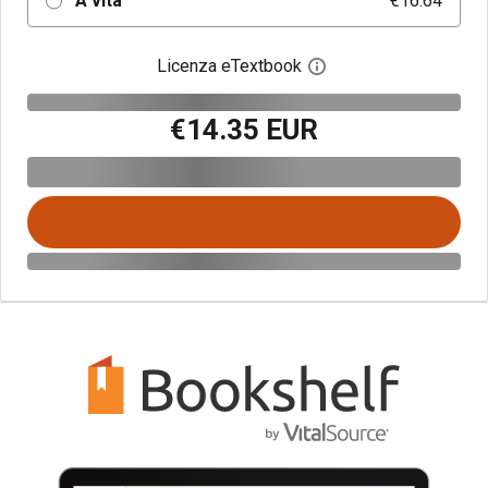
A vita
€16.64
Licenza eTextbook
Apri la finestra di dia
€14.35 EUR