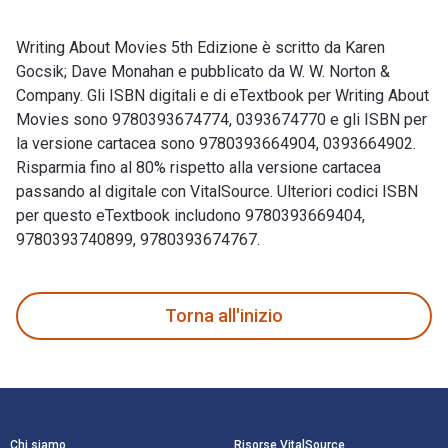
Writing About Movies 5th Edizione è scritto da Karen
Gocsik; Dave Monahan e pubblicato da W. W. Norton &
Company. Gli ISBN digitali e di eTextbook per Writing About
Movies sono 9780393674774, 0393674770 e gli ISBN per
la versione cartacea sono 9780393664904, 0393664902.
Risparmia fino al 80% rispetto alla versione cartacea
passando al digitale con VitalSource. Ulteriori codici ISBN
per questo eTextbook includono 9780393669404,
9780393740899, 9780393674767.
Writing About Movies 5th Edizione è scritto da Karen Gocsik
Torna all'inizio
Navigazione a piè di pagina
Chi siamo
Risorse VitalSource