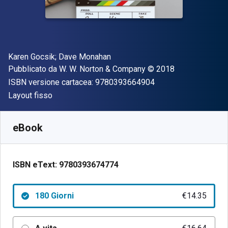
Autore(i)
Karen Gocsik; Dave Monahan
Editore
Copyright
Pubblicato da
W. W. Norton & Company
© 2018
"ISBN-13 97803936
ISBN versione cartacea:
9780393664904
Formato
Layout fisso
Disponibile da
€
14.35
EUR
SKU:
9780393674774R180
eBook
ISBN eText:
9780393674774
180 Giorni
€14.35