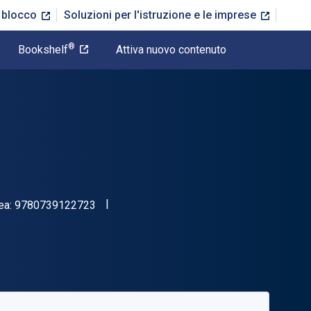
n blocco
Soluzioni per l'istruzione e le imprese
®
Bookshelf
Attiva nuovo contenuto
"ISBN-13 9780739122723"
ea:
9780739122723