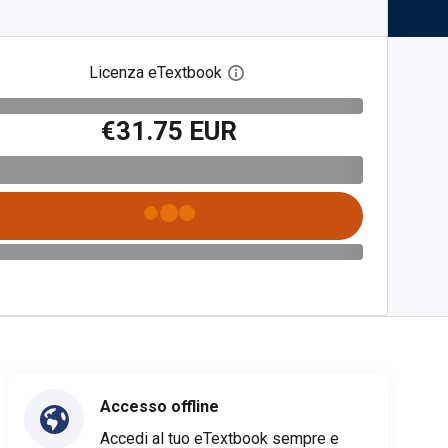
Licenza eTextbook
Apri la finestra di dialogo del
€31.75 EUR
Accesso offline
Accedi al tuo eTextbook sempre e