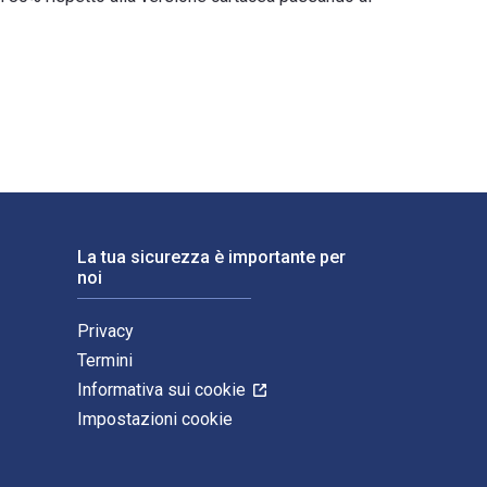
i ISBN digitali e di eTextbook per Yoko Tawada sono 978073916
La tua sicurezza è importante per
noi
Privacy
Termini
Informativa sui cookie
Impostazioni cookie