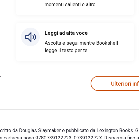
momenti salienti e altro
Leggi ad alta voce
Ascolta e segui mentre Bookshelf
legge il testo per te
Ulteriori i
ritto da Douglas Slaymaker e pubblicato da Lexington Books. Gl
 cartacea sono 9780739122723, 073912272X. Risparmia fino al 