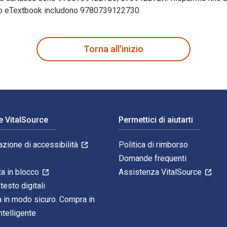
esto eTextbook includono 9780739122730.
ritto da Douglas Slaymaker e pubblicato da Lexington Books. Gl
Torna all'inizio
e VitalSource
Permettici di aiutarti
azione di accessibilità
Politica di rimborso
Domande frequenti
ta in blocco
Assistenza VitalSource
 testo digitali
 in modo sicuro. Compra in
telligente