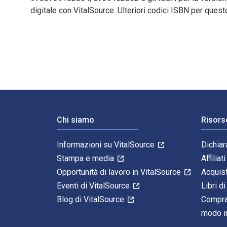
digitale con VitalSource. Ulteriori codici ISBN per qu
Yoko Tawada: Voices from Everywhere 1st Edizione è sc
Navigazione a piè di pagina
Chi siamo
Risors
Informazioni su VitalSource
Dichiar
Stampa e media
Affiliati
Opportunità di lavoro in VitalSource
Acquis
Eventi di VitalSource
Libri di
Blog di VitalSource
Compra
modo in