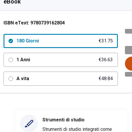
eBook
ISBN eText:
9780739162804
180 Giorni
€31.75
1 Anni
€36.63
A vita
€48.84
Strumenti di studio
Strumenti di studio integrati come