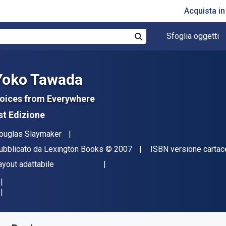
Acquista i
Sfoglia oggetti
Cerca
Yoko Tawada
oices from Everywhere
st Edizione
tore(i)
ouglas Slaymaker
ditore
Copyright
ubblicato da
Lexington Books
© 2007
ISBN versione cartac
ormato
ayout adattabile
isponibile da
€
31.75
EUR
KU:
9780739162804R180