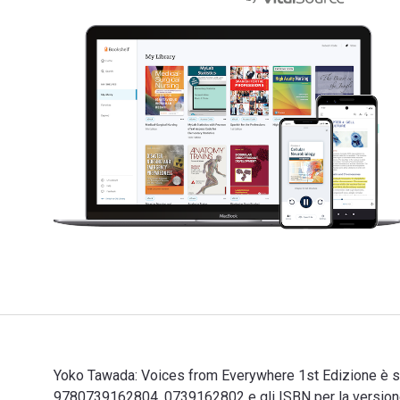
Yoko Tawada: Voices from Everywhere 1st Edizione è sc
9780739162804, 0739162802 e gli ISBN per la versione